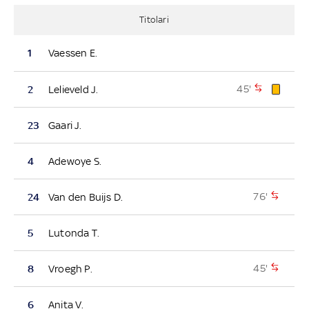
Titolari
1
Vaessen E.
45'
2
Lelieveld J.
23
Gaari J.
4
Adewoye S.
76'
24
Van den Buijs D.
5
Lutonda T.
45'
8
Vroegh P.
6
Anita V.