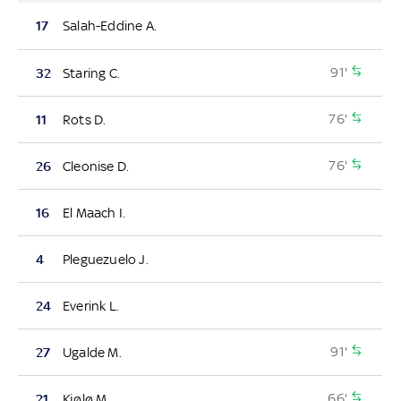
17
Salah-Eddine A.
91'
32
Staring C.
76'
11
Rots D.
76'
26
Cleonise D.
16
El Maach I.
4
Pleguezuelo J.
24
Everink L.
91'
27
Ugalde M.
66'
21
Kjølø M.