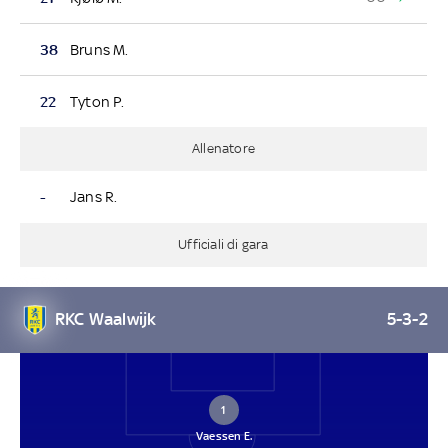
38
Bruns M.
22
Tyton P.
Allenatore
-
Jans R.
Ufficiali di gara
RKC Waalwijk
5-3-2
1
Vaessen E.