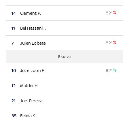
82'
14
Clement P.
11
Bel Hassani I.
82'
7
Julen Lobete
Riserve
82'
10
Jozefzoon F.
12
Mulder H.
21
Joel Pereira
35
Felida K.