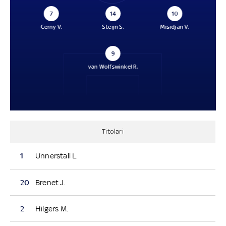
7
14
10
Cerny V.
Steijn S.
Misidjan V.
9
van Wolfswinkel R.
Titolari
1
Unnerstall L.
20
Brenet J.
2
Hilgers M.