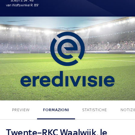
Steijn S. 34', 45'
van Wolfswinkel R. 89'
3 - 0
PREVIEW
FORMAZIONI
STATISTICHE
NOTIZI
Twente–RKC Waalwijk, le