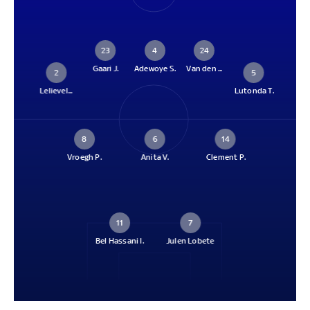
23
4
24
Gaari J.
Adewoye S.
Van den ...
2
5
Lelievel...
Lutonda T.
8
6
14
Vroegh P.
Anita V.
Clement P.
11
7
Bel Hassani I.
Julen Lobete