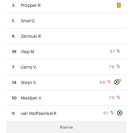
3
Pröpper R.
5
Smal G.
8
Zerrouki R.
91'
18
Vlap M.
76'
7
Cerny V.
2
66'
14
Steijn S.
76'
10
Misidjan V.
91'
9
van Wolfswinkel R.
Riserve