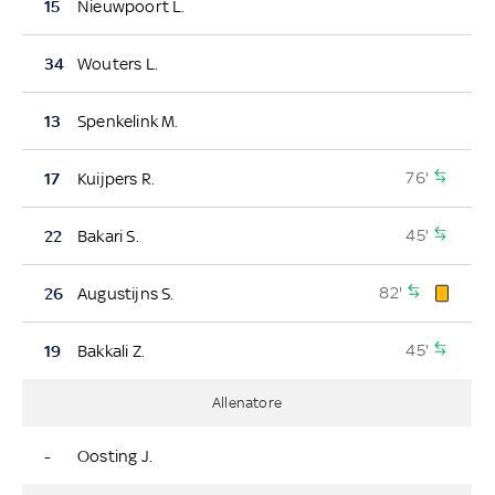
15
Nieuwpoort L.
34
Wouters L.
13
Spenkelink M.
76'
17
Kuijpers R.
45'
22
Bakari S.
82'
26
Augustijns S.
45'
19
Bakkali Z.
Allenatore
-
Oosting J.