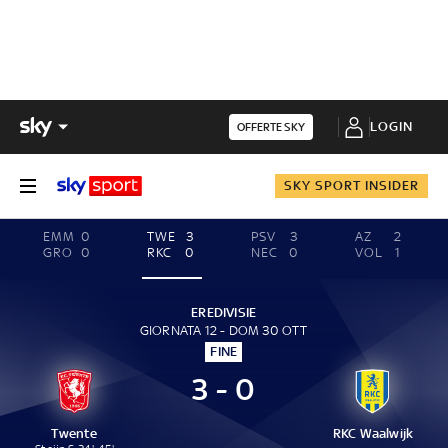
LOGIN
OFFERTE SKY
SKY SPORT INSIDER
EMM
0
TWE
3
PSV
3
AZ
2
GRO
0
RKC
0
NEC
0
VOL
1
EREDIVISIE
GIORNATA 12 - DOM 30 OTT
FINE
3 - 0
Twente
RKC Waalwijk