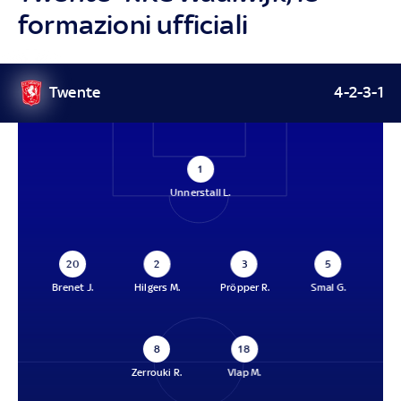
formazioni ufficiali
Twente
4-2-3-1
1
Unnerstall L.
20
2
3
5
Brenet J.
Hilgers M.
Pröpper R.
Smal G.
8
18
Zerrouki R.
Vlap M.