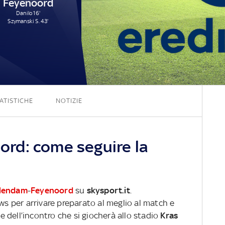
Feyenoord
Danilo 16'
Szymanski S. 43'
0 - 2
ATISTICHE
NOTIZIE
rd: come seguire la
lendam
-
Feyenoord
su
skysport.it
.
ews per arrivare preparato al meglio al match e
ve dell’incontro che si giocherà allo stadio
Kras