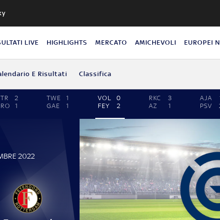
ky
SULTATI LIVE
HIGHLIGHTS
MERCATO
AMICHEVOLI
EUROPEI 
alendario E Risultati
Classifica
TR
2
TWE
1
VOL
0
RKC
3
AJA
GRO
1
GAE
1
FEY
2
AZ
1
PSV
MBRE 2022