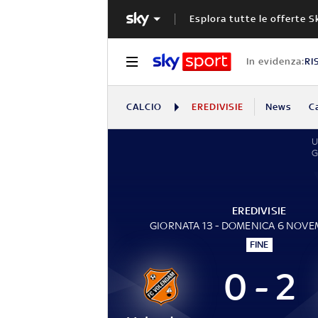
Esplora tutte le offerte S
In evidenza:
RI
CALCIO
EREDIVISIE
News
C
U
EREDIVISIE
GIORNATA 13 - DOMENICA 6 NOVE
FINE
0 - 2