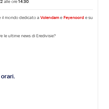
22
alle ore
14:30
.
re il mondo dedicato a
Volendam
e
Feyenoord
e su
re le ultime news di Eredivisie?
orari.