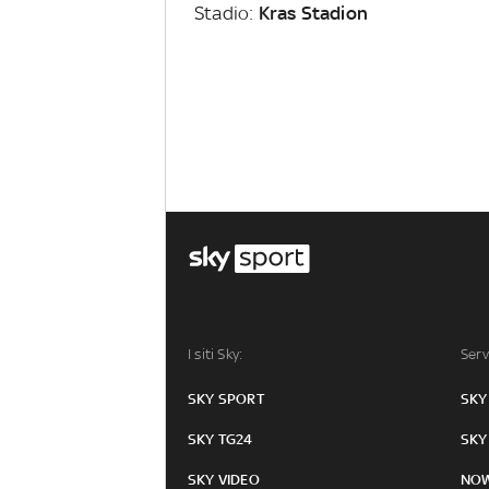
Stadio:
Kras Stadion
I siti Sky:
Serv
SKY SPORT
SKY
SKY TG24
SKY
SKY VIDEO
NO