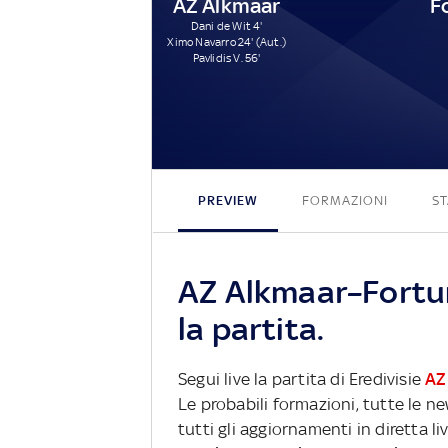
AZ Alkmaar
F
Dani de Wit 4'
Ximo Navarro 24' (Aut.)
Pavlidis V. 56'
PREVIEW
FORMAZIONI
ST
AZ Alkmaar–Fortun
la partita.
Segui live la partita di Eredivisie
AZ
Le probabili formazioni, tutte le n
tutti gli aggiornamenti in diretta li