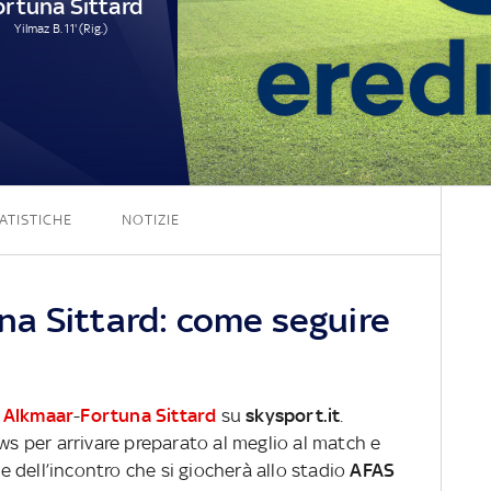
ortuna Sittard
Yilmaz B. 11' (Rig.)
3 - 1
ATISTICHE
NOTIZIE
a Sittard: come seguire
 Alkmaar
-
Fortuna Sittard
su
skysport.it
.
ews per arrivare preparato al meglio al match e
ve dell’incontro che si giocherà allo stadio
AFAS