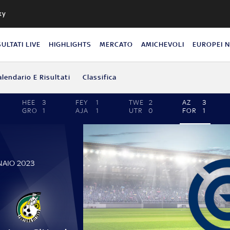
ky
SULTATI LIVE
HIGHLIGHTS
MERCATO
AMICHEVOLI
EUROPEI 
alendario E Risultati
Classifica
HEE
3
FEY
1
TWE
2
AZ
3
GRO
1
AJA
1
UTR
0
FOR
1
NAIO 2023