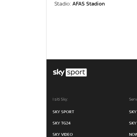
Stadio:
AFAS Stadion
I siti Sky:
Serv
SKY SPORT
SKY
SKY TG24
SKY
SKY VIDEO
NO