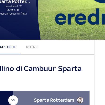
Sparta Rotterdam
Lauritsen T. 9'
Saito K. 18'
Vito van Crooij 51' (Rig.)
0 - 3
ATISTICHE
NOTIZIE
ellino di Cambuur-Sparta
Sparta Rotterdam
VS