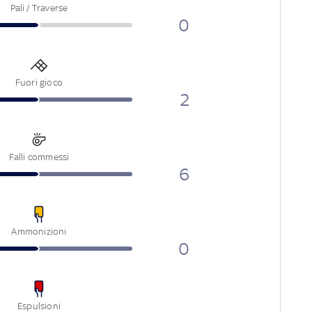
Pali / Traverse
0
Fuori gioco
2
Falli commessi
6
Ammonizioni
0
Espulsioni