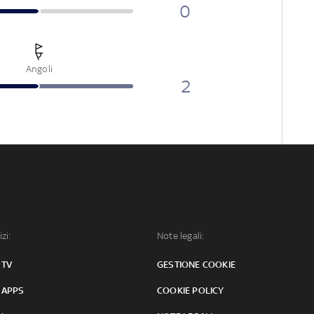
0
Angoli
2
izi:
Note legali:
 TV
GESTIONE COOKIE
 APPS
COOKIE POLICY