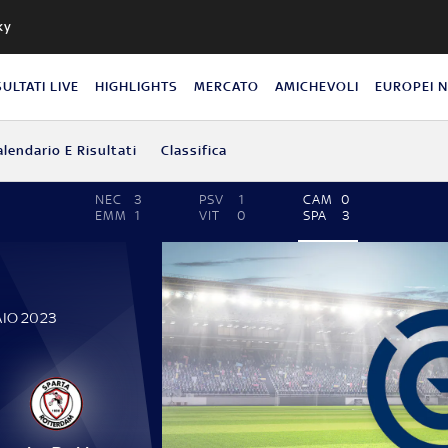
ky
SULTATI LIVE
HIGHLIGHTS
MERCATO
AMICHEVOLI
EUROPEI 
alendario E Risultati
Classifica
NEC
3
PSV
1
CAM
0
EMM
1
VIT
0
SPA
3
AIO 2023