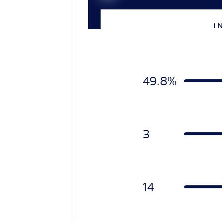
I 
49.8%
3
14