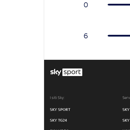
0
6
I siti Sky:
Serv
SKY SPORT
SKY
SKY TG24
SKY