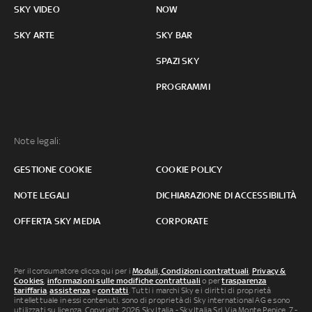
SKY VIDEO
NOW
SKY ARTE
SKY BAR
SPAZI SKY
PROGRAMMI
Note legali:
GESTIONE COOKIE
COOKIE POLICY
NOTE LEGALI
DICHIARAZIONE DI ACCESSIBILITÀ
OFFERTA SKY MEDIA
CORPORATE
Per il consumatore clicca qui per i
Moduli, Condizioni contrattuali
,
Privacy &
Cookies
,
informazioni sulle modifiche contrattuali
o per
trasparenza
tariffaria
,
assistenza
e
contatti
. Tutti i marchi Sky e i diritti di proprietà
intellettuale in essi contenuti, sono di proprietà di Sky international AG e sono
utilizzati su licenza. Copyright 2026 Sky Italia - Sky Italia Srl Via Monte Penice, 7 -