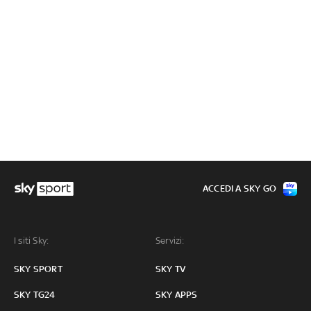
ACCEDI A SKY GO
I siti Sky:
Servizi:
SKY SPORT
SKY TV
SKY TG24
SKY APPS