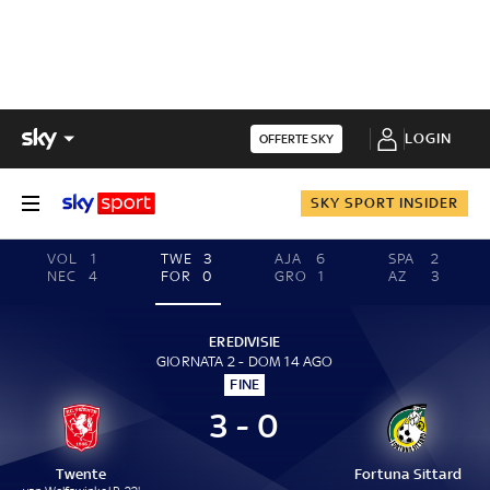
LOGIN
OFFERTE SKY
SKY SPORT INSIDER
VOL
1
TWE
3
AJA
6
SPA
2
NEC
4
FOR
0
GRO
1
AZ
3
EREDIVISIE
GIORNATA 2 - DOM 14 AGO
FINE
3 - 0
Twente
Fortuna Sittard