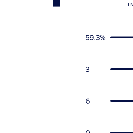
I 
59.3%
3
6
0