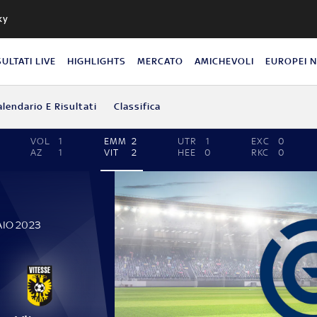
ky
SULTATI LIVE
HIGHLIGHTS
MERCATO
AMICHEVOLI
EUROPEI 
alendario E Risultati
Classifica
VOL
1
EMM
2
UTR
1
EXC
0
AZ
1
VIT
2
HEE
0
RKC
0
AIO 2023