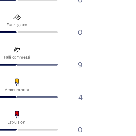
Fuori gioco
0
Falli commessi
9
Ammonizioni
4
Espulsioni
0