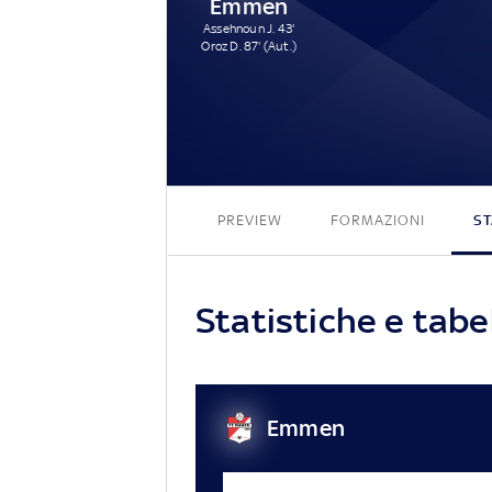
Emmen
Assehnoun J. 43'
Oroz D. 87' (Aut.)
PREVIEW
FORMAZIONI
ST
Statistiche e tab
Emmen