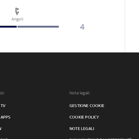
Angoli
4
izi:
Note legali:
 TV
GESTIONE COOKIE
 APPS
COOKIE POLICY
W
NOTE LEGALI