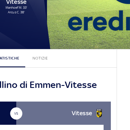
Vitesse
Manhoef M. 33'
Arcus C. 38'
2 - 2
ATISTICHE
NOTIZIE
ellino di Emmen-Vitesse
Vitesse
VS