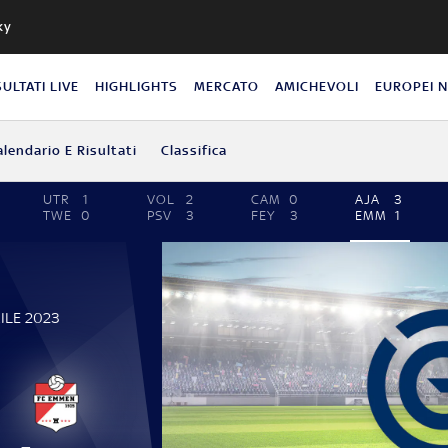
ky
SULTATI LIVE
HIGHLIGHTS
MERCATO
AMICHEVOLI
EUROPEI 
alendario E Risultati
Classifica
UTR
1
VOL
2
CAM
0
AJA
3
TWE
0
PSV
3
FEY
3
EMM
1
ILE 2023