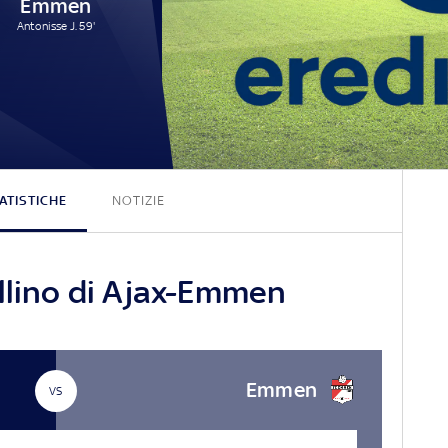
Emmen
Antonisse J. 59'
3 - 1
ATISTICHE
NOTIZIE
ellino di Ajax-Emmen
Emmen
VS