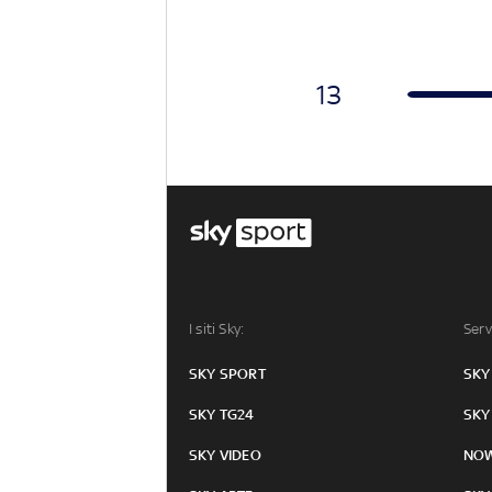
13
I siti Sky:
Serv
SKY SPORT
SKY
SKY TG24
SKY
SKY VIDEO
NO