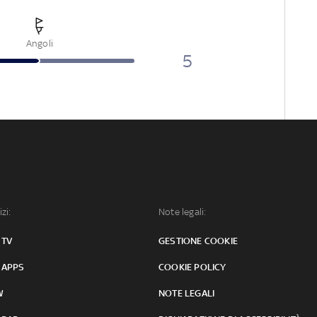
Angoli
5
izi:
Note legali:
 TV
GESTIONE COOKIE
 APPS
COOKIE POLICY
W
NOTE LEGALI