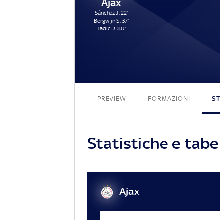
Ajax
Sánchez J. 22'
Bergwijn S. 37'
Tadic D. 80'
PREVIEW
FORMAZIONI
ST
Statistiche e tab
Ajax