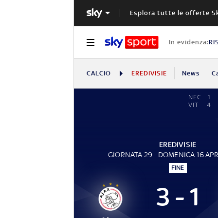
Esplora tutte le offerte S
In evidenza:
RI
CALCIO
EREDIVISIE
News
C
NEC
1
VIT
4
EREDIVISIE
GIORNATA 29 - DOMENICA 16 APR
FINE
3 - 1