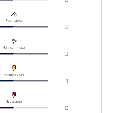
Fuori gioco
2
Falli commessi
3
Ammonizioni
1
Espulsioni
0