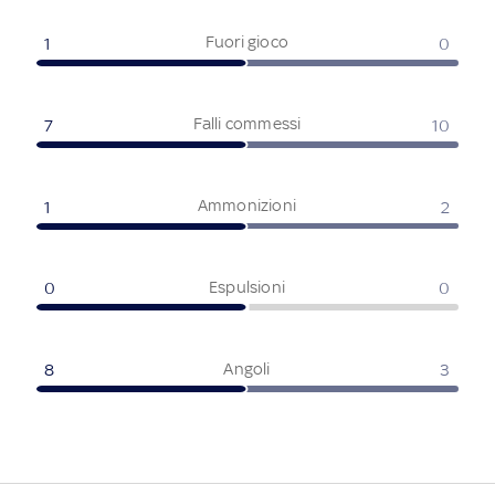
Fuori gioco
1
0
Falli commessi
7
10
Ammonizioni
1
2
Espulsioni
0
0
Angoli
8
3