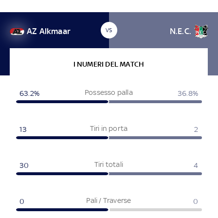
AZ Alkmaar
N.E.C.
VS
I NUMERI DEL MATCH
Possesso palla
63.2%
36.8%
Tiri in porta
13
2
Tiri totali
30
4
Pali / Traverse
0
0