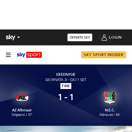
LOGIN
OFFERTE SKY
SKY SPORT INSIDER
EREDIVISIE
GIORNATA 3 - GIO 1 SET
FINE
1 - 1
AZ Alkmaar
N.E.C.
Odgaard J. 57'
Márquez I. 54'