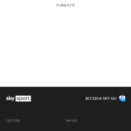
PUBBLICITÀ
ACCEDI A SKY GO
I siti Sky:
Servizi: