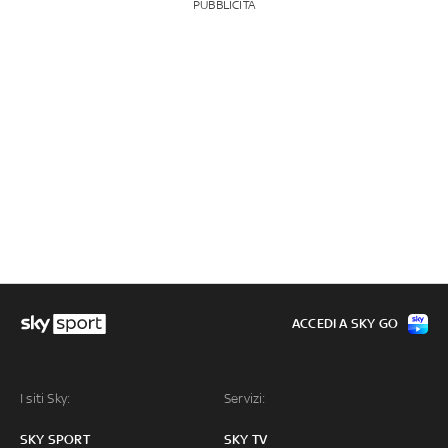
PUBBLICITÀ
ACCEDI A SKY GO
I siti Sky:
Servizi:
SKY SPORT
SKY TV