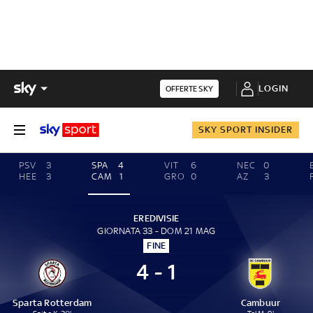
LOGIN
OFFERTE SKY
SKY SPORT INSIDER
PSV
3
SPA
4
VIT
6
NEC
0
HEE
3
CAM
1
GRO
0
AZ
3
EREDIVISIE
GIORNATA 33 - DOM 21 MAG
FINE
4 - 1
Sparta Rotterdam
Cambuur