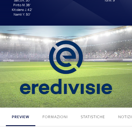
Saito K. 30'
Tol M. 9'
Pinto M. 38'
Kitolano J. 42'
Namli Y. 50'
4 - 1
PREVIEW
FORMAZIONI
STATISTICHE
NOTIZI