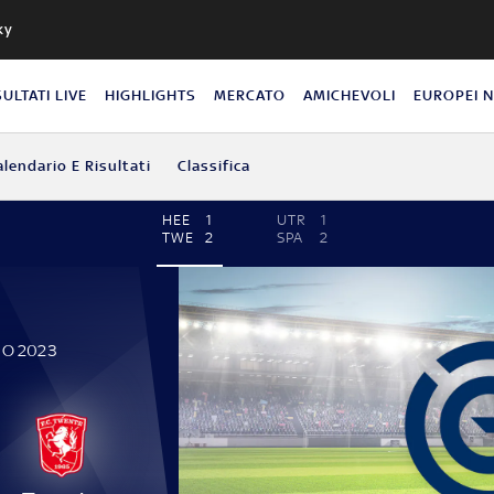
ky
SULTATI LIVE
HIGHLIGHTS
MERCATO
AMICHEVOLI
EUROPEI 
alendario E Risultati
Classifica
HEE
1
UTR
1
TWE
2
SPA
2
NO 2023