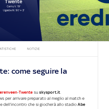
Twente
Cerny V. 19'
Ugalde M. 90' + 3'
1 - 2
ATISTICHE
NOTIZIE
e: come seguire la
erenveen
-
Twente
su
skysport.it
.
ews per arrivare preparato al meglio al match e
ve dell’incontro che si giocherà allo stadio
Abe