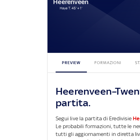
Heerenveen
Haye T. 45' + 1'
PREVIEW
FORMAZIONI
ST
Heerenveen–Twent
partita.
Segui live la partita di Eredivisie
He
Le probabili formazioni, tutte le n
tutti gli aggiornamenti in diretta li