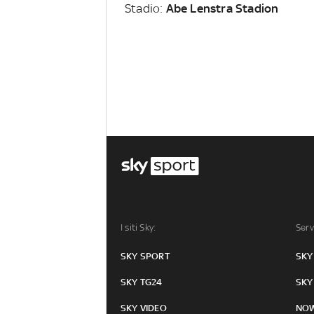
Stadio:
Abe Lenstra Stadion
I siti Sky:
Serv
SKY SPORT
SKY
SKY TG24
SKY
SKY VIDEO
NO