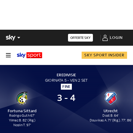
LOGIN
OFFERTE SKY
SKY SPORT INSIDER
EREDIVISIE
GIORNATA 5 - VEN 2 SET
FINE
3 - 4
Fortuna Sittard
Utrecht
Rodrigo Guth 67'
Dost B. 64'
Yilmaz B. 82' (Rig.)
Douvikas A. 71' (Rig.), 77', 86'
Noslin T. 97'