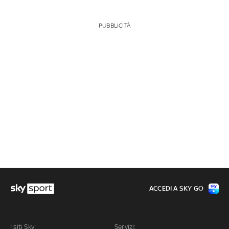
PUBBLICITÀ
ACCEDI A SKY GO
I siti Sky:
Servizi: