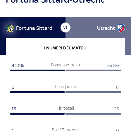
Fortuna Sittard
Utrecht
VS
I NUMERI DEL MATCH
Possesso palla
44.2%
55.8%
Tiri in porta
8
11
Tiri totali
16
26
Pali / Traverse
0
0