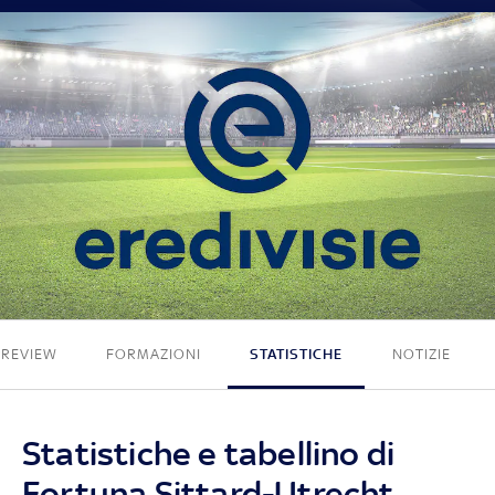
3 - 4
PREVIEW
FORMAZIONI
STATISTICHE
NOTIZIE
Statistiche e tabellino di
Fortuna Sittard-Utrecht