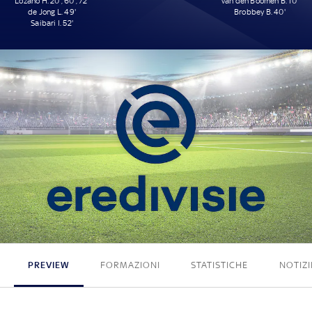
Lozano H. 20', 60', 72'
van den Boomen B. 10'
de Jong L. 49'
Brobbey B. 40'
Saibari I. 52'
5 - 2
PREVIEW
FORMAZIONI
STATISTICHE
NOTIZI