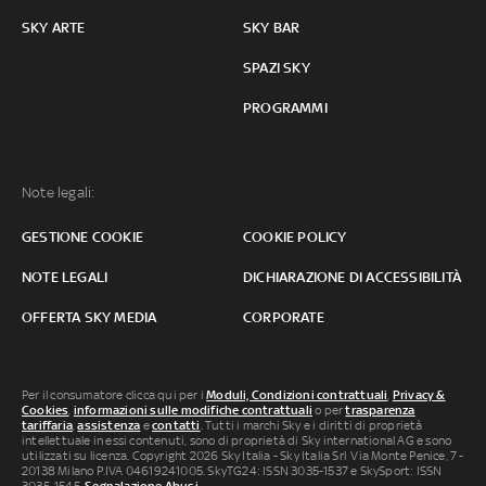
SKY ARTE
SKY BAR
SPAZI SKY
PROGRAMMI
Note legali:
GESTIONE COOKIE
COOKIE POLICY
NOTE LEGALI
DICHIARAZIONE DI ACCESSIBILITÀ
OFFERTA SKY MEDIA
CORPORATE
Per il consumatore clicca qui per i
Moduli, Condizioni contrattuali
,
Privacy &
Cookies
,
informazioni sulle modifiche contrattuali
o per
trasparenza
tariffaria
,
assistenza
e
contatti
. Tutti i marchi Sky e i diritti di proprietà
intellettuale in essi contenuti, sono di proprietà di Sky international AG e sono
utilizzati su licenza. Copyright 2026 Sky Italia - Sky Italia Srl Via Monte Penice, 7 -
20138 Milano P.IVA 04619241005. SkyTG24: ISSN 3035-1537 e SkySport: ISSN
3035-1545.
Segnalazione Abusi