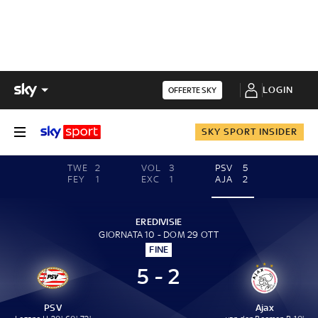
LOGIN
OFFERTE SKY
SKY SPORT INSIDER
TWE
2
VOL
3
PSV
5
FEY
1
EXC
1
AJA
2
EREDIVISIE
GIORNATA 10 - DOM 29 OTT
FINE
5 - 2
PSV
Ajax