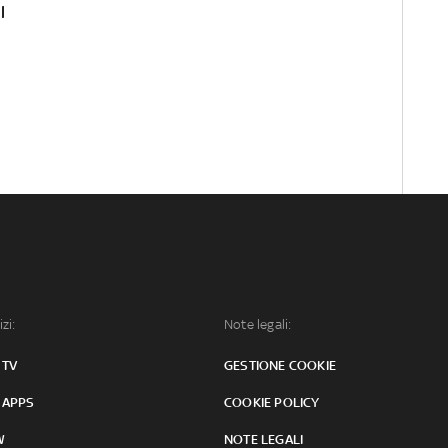
l
izi:
Note legali:
 TV
GESTIONE COOKIE
 APPS
COOKIE POLICY
W
NOTE LEGALI