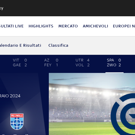
ky
SULTATI LIVE
HIGHLIGHTS
MERCATO
AMICHEVOLI
EUROPEI 
alendario E Risultati
Classifica
VIT
0
AZ
0
UTR
4
SPA
0
GAE
2
FEY
1
VOL
2
ZWO
2
RAIO 2024