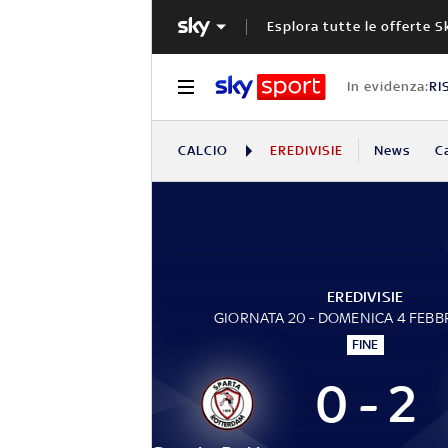
Esplora tutte le offerte S
In evidenza:
RI
CALCIO
EREDIVISIE
News
C
EREDIVISIE
GIORNATA 20 - DOMENICA 4 FEBB
FINE
0 - 2