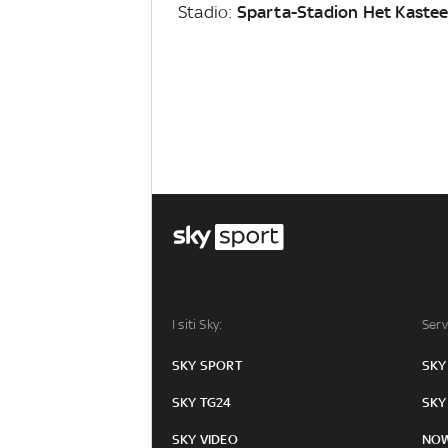
Stadio:
Sparta-Stadion Het Kastee
I siti Sky:
Serv
SKY SPORT
SKY
SKY TG24
SKY
SKY VIDEO
NO