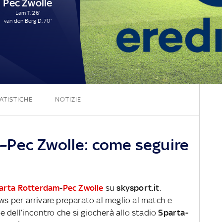
Pec Zwolle
Lam T. 26'
van den Berg D. 70'
0 - 2
ATISTICHE
NOTIZIE
–Pec Zwolle: come seguire
arta Rotterdam
-
Pec Zwolle
su
skysport.it
.
ews per arrivare preparato al meglio al match e
ve dell’incontro che si giocherà allo stadio
Sparta-