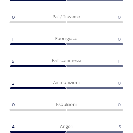
Pali / Traverse
0
0
Fuori gioco
1
0
Falli commessi
9
11
Ammonizioni
2
0
Espulsioni
0
0
Angoli
4
5