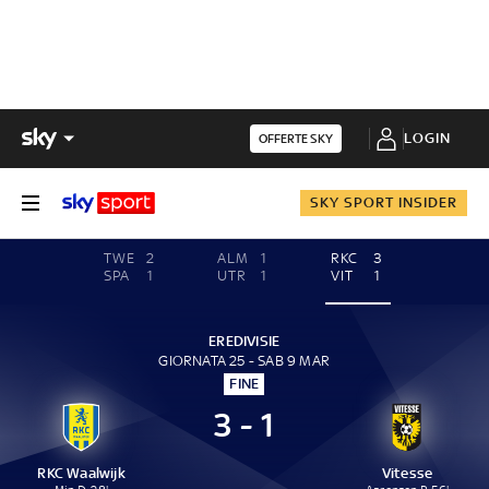
LOGIN
OFFERTE SKY
SKY SPORT INSIDER
TWE
2
ALM
1
RKC
3
SPA
1
UTR
1
VIT
1
EREDIVISIE
GIORNATA 25 - SAB 9 MAR
FINE
3 - 1
RKC Waalwijk
Vitesse