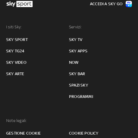
ACCEDI A SKY GO
I siti Sky:
Servizi:
SKY SPORT
SKY TV
SKY TG24
SKY APPS
SKY VIDEO
NOW
SKY ARTE
SKY BAR
SPAZI SKY
PROGRAMMI
Note legali:
GESTIONE COOKIE
COOKIE POLICY