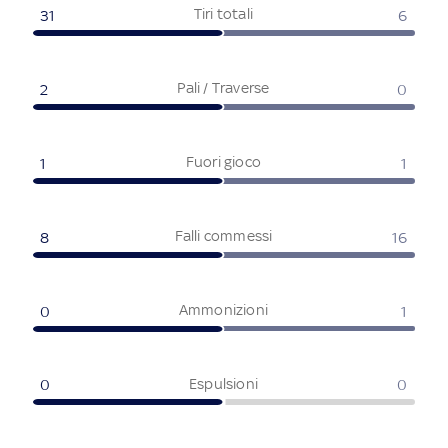
Tiri totali
31
6
Pali / Traverse
2
0
Fuori gioco
1
1
Falli commessi
8
16
Ammonizioni
0
1
Espulsioni
0
0