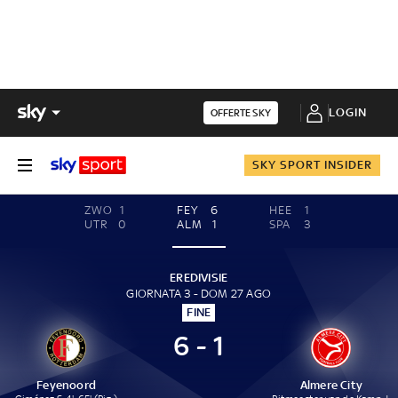
LOGIN
OFFERTE SKY
SKY SPORT INSIDER
ZWO
1
FEY
6
HEE
1
UTR
0
ALM
1
SPA
3
EREDIVISIE
GIORNATA 3 - DOM 27 AGO
FINE
6 - 1
Feyenoord
Almere City