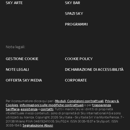
SKY ARTE
SKY BAR
SPAZI SKY
PROGRAMMI
Note legali:
GESTIONE COOKIE
COOKIE POLICY
NOTE LEGALI
DICHIARAZIONE DI ACCESSIBILITÀ
OFFERTA SKY MEDIA
CORPORATE
Per il consumatore clicca qui per i
Moduli, Condizioni contrattuali
,
Privacy &
Cookies
,
informazioni sulle modifiche contrattuali
o per
trasparenza
tariffaria
,
assistenza
e
contatti
. Tutti i marchi Sky e i diritti di proprietà
intellettuale in essi contenuti, sono di proprietà di Sky international AG e sono
utilizzati su licenza. Copyright 2026 Sky Italia - Sky Italia Srl Via Monte Penice, 7 -
20138 Milano P.IVA 04619241005. SkyTG24: ISSN 3035-1537 e SkySport: ISSN
3035-1545.
Segnalazione Abusi