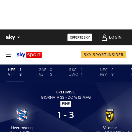
LOGIN
OFFERTE SKY
SKY SPORT INSIDER
HEE
1
GAE
0
RKC
1
NEC
2
VIT
3
AZ
3
ZWO
1
FEY
3
EREDIVISIE
GIORNATA 33 - DOM 12 MAG
FINE
1 - 3
Heerenveen
Vitesse