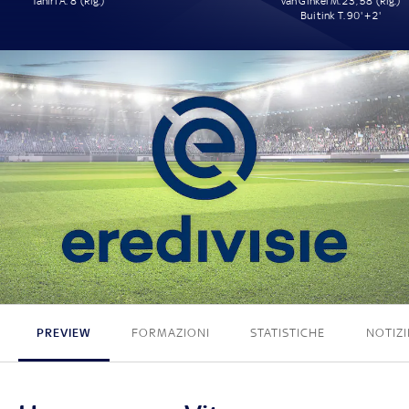
Tahiri A. 8' (Rig.)
van Ginkel M. 23', 58' (Rig.)
Buitink T. 90' + 2'
1 - 3
PREVIEW
FORMAZIONI
STATISTICHE
NOTIZI