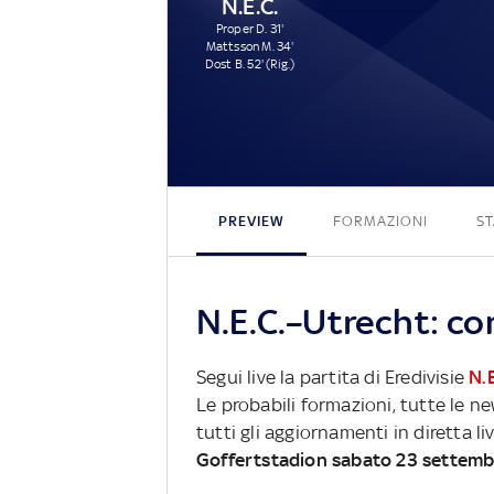
N.E.C.
Proper D. 31'
Mattsson M. 34'
Dost B. 52' (Rig.)
PREVIEW
FORMAZIONI
ST
N.E.C.–Utrecht: co
Segui live la partita di Eredivisie
N.E
Le probabili formazioni, tutte le n
tutti gli aggiornamenti in diretta li
Goffertstadion sabato 23 settem