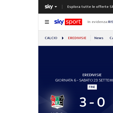
Esplora tutte le offerte S
In evidenza:
RI
CALCIO
EREDIVISIE
News
C
EREDIVISIE
GIORNATA 6 - SABATO 23 SETTE
FINE
3 - 0