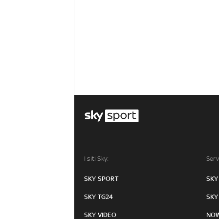
I siti Sky:
Serv
SKY SPORT
SKY
SKY TG24
SKY
SKY VIDEO
NO