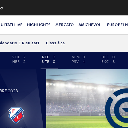
ky
SULTATI LIVE
HIGHLIGHTS
MERCATO
AMICHEVOLI
EUROPEI 
alendario E Risultati
Classifica
VOL
2
NEC
3
ALM
0
HEE
0
HER
2
UTR
0
PSV
4
EXC
3
MBRE 2023