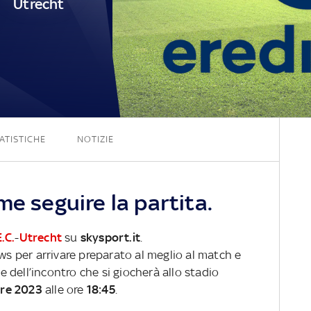
Utrecht
3 - 0
ATISTICHE
NOTIZIE
me seguire la partita.
.C.
-
Utrecht
su
skysport.it
.
ews per arrivare preparato al meglio al match e
ve dell’incontro che si giocherà allo stadio
bre 2023
alle ore
18:45
.