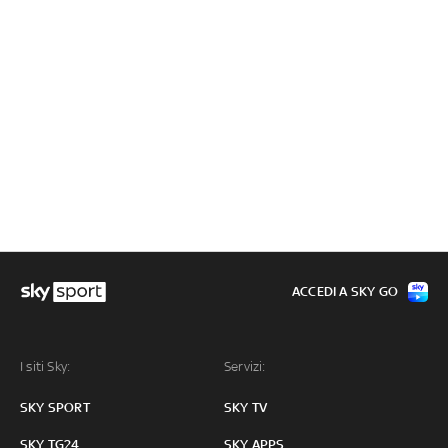
ACCEDI A SKY GO
I siti Sky:
Servizi:
SKY SPORT
SKY TV
SKY TG24
SKY APPS