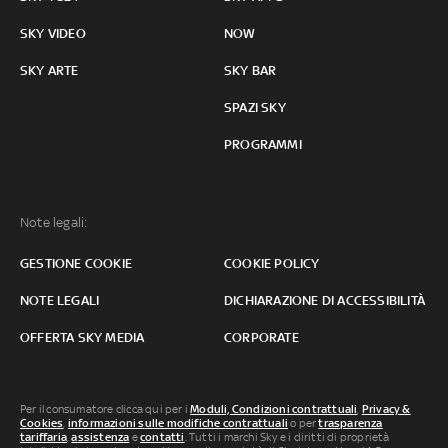
SKY VIDEO
NOW
SKY ARTE
SKY BAR
SPAZI SKY
PROGRAMMI
Note legali:
GESTIONE COOKIE
COOKIE POLICY
NOTE LEGALI
DICHIARAZIONE DI ACCESSIBILITÀ
OFFERTA SKY MEDIA
CORPORATE
Per il consumatore clicca qui per i
Moduli, Condizioni contrattuali
,
Privacy &
Cookies
,
informazioni sulle modifiche contrattuali
o per
trasparenza
tariffaria
,
assistenza
e
contatti
. Tutti i marchi Sky e i diritti di proprietà