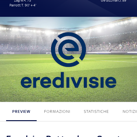
Zagré A. 73'
de Guzmán J. 59'
Parrott T. 90' + 4'
2 - 1
PREVIEW
FORMAZIONI
STATISTICHE
NOTIZI