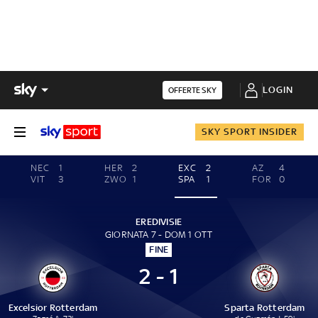
LOGIN
OFFERTE SKY
SKY SPORT INSIDER
NEC
1
HER
2
EXC
2
AZ
4
VIT
3
ZWO
1
SPA
1
FOR
0
EREDIVISIE
GIORNATA 7 - DOM 1 OTT
FINE
2 - 1
Excelsior Rotterdam
Sparta Rotterdam