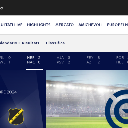
ky
SULTATI LIVE
HIGHLIGHTS
MERCATO
AMICHEVOLI
EUROPEI 
alendario E Risultati
Classifica
IL
0
HER
2
AJA
3
FEY
3
FOR
TWE
1
NAC
0
PSV
2
AZ
2
HEE
BRE 2024