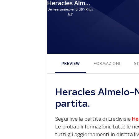
Heracles Almelo
De Keersmaecker B. 39' (Rig.),
63'
PREVIEW
FORMAZIONI
ST
Heracles Almelo–N
partita.
Segui live la partita di Eredivisie
He
Le probabili formazioni, tutte le n
tutti gli aggiornamenti in diretta li