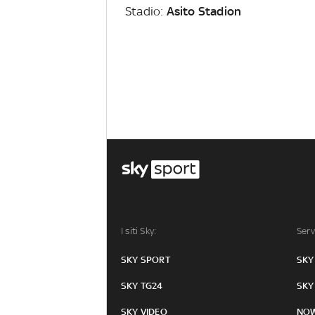
Stadio:
Asito Stadion
I siti Sky:
Serv
SKY SPORT
SKY
SKY TG24
SKY
SKY VIDEO
NO