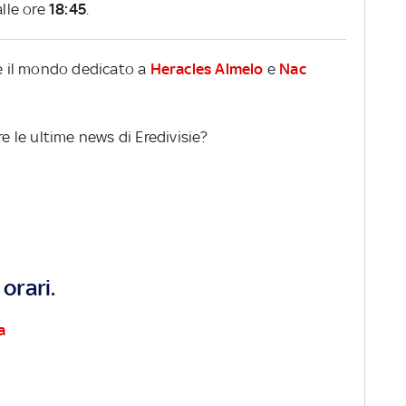
lle ore
18:45
.
re il mondo dedicato a
Heracles Almelo
e
Nac
re le ultime news di Eredivisie?
orari.
a