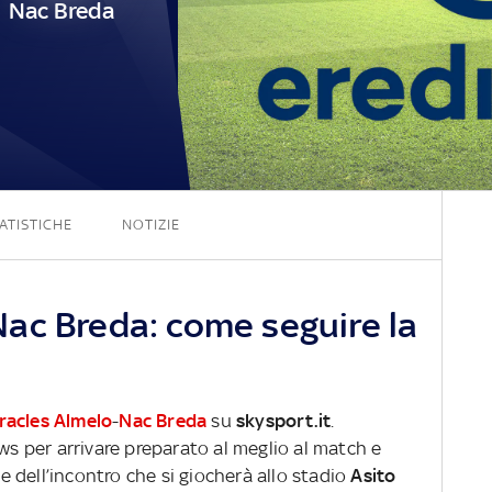
Nac Breda
2 - 0
ATISTICHE
NOTIZIE
ac Breda: come seguire la
racles Almelo
-
Nac Breda
su
skysport.it
.
ews per arrivare preparato al meglio al match e
ve dell’incontro che si giocherà allo stadio
Asito