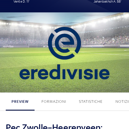
Vente D. 11'
Jahanbakhsh A. 58'
1 - 1
PREVIEW
FORMAZIONI
STATISTICHE
NOTIZI
Pec Zwolle–Heerenveen: