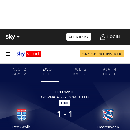
LOGIN
OFFERTE SKY
SKY SPORT INSIDER
NEC
2
ZWO
1
TWE
2
AJA
4
ALM
2
HEE
1
RKC
0
HER
0
EREDIVISIE
GIORNATA 23 - DOM 16 FEB
FINE
1 - 1
Pec Zwolle
Heerenveen