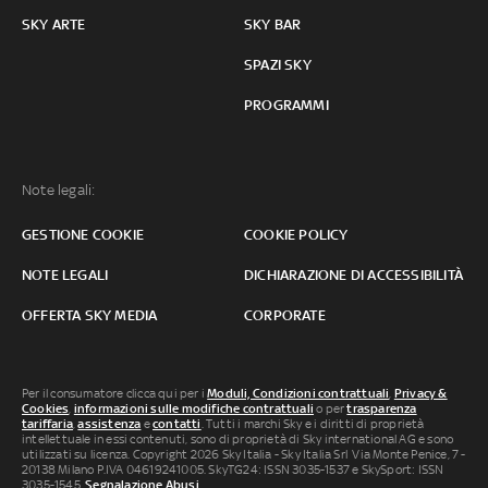
SKY ARTE
SKY BAR
SPAZI SKY
PROGRAMMI
Note legali:
GESTIONE COOKIE
COOKIE POLICY
NOTE LEGALI
DICHIARAZIONE DI ACCESSIBILITÀ
OFFERTA SKY MEDIA
CORPORATE
Per il consumatore clicca qui per i
Moduli, Condizioni contrattuali
,
Privacy &
Cookies
,
informazioni sulle modifiche contrattuali
o per
trasparenza
tariffaria
,
assistenza
e
contatti
. Tutti i marchi Sky e i diritti di proprietà
intellettuale in essi contenuti, sono di proprietà di Sky international AG e sono
utilizzati su licenza. Copyright 2026 Sky Italia - Sky Italia Srl Via Monte Penice, 7 -
20138 Milano P.IVA 04619241005. SkyTG24: ISSN 3035-1537 e SkySport: ISSN
3035-1545.
Segnalazione Abusi