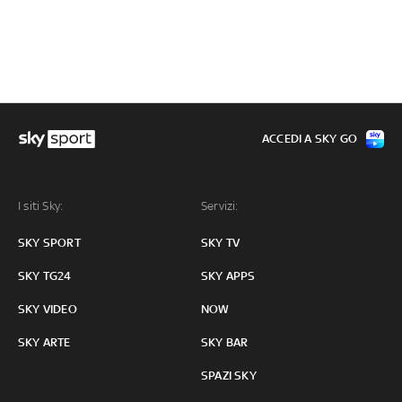
ACCEDI A SKY GO
I siti Sky:
Servizi:
SKY SPORT
SKY TV
SKY TG24
SKY APPS
SKY VIDEO
NOW
SKY ARTE
SKY BAR
SPAZI SKY