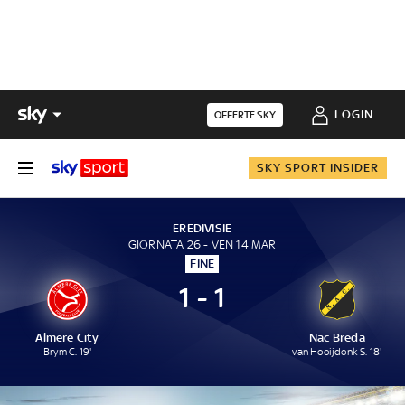
LOGIN
OFFERTE SKY
SKY SPORT INSIDER
EREDIVISIE
GIORNATA 26 - VEN 14 MAR
FINE
1 - 1
Almere City
Nac Breda
Brym C. 19'
van Hooijdonk S. 18'