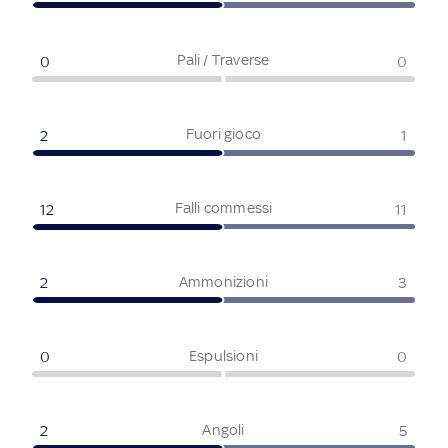
Pali / Traverse
0
0
Fuori gioco
2
1
Falli commessi
12
11
Ammonizioni
2
3
Espulsioni
0
0
Angoli
2
5