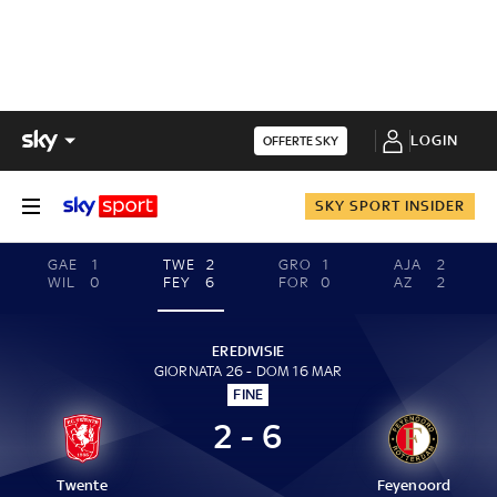
LOGIN
OFFERTE SKY
SKY SPORT INSIDER
GAE
1
TWE
2
GRO
1
AJA
2
WIL
0
FEY
6
FOR
0
AZ
2
EREDIVISIE
GIORNATA 26 - DOM 16 MAR
FINE
2 - 6
Twente
Feyenoord