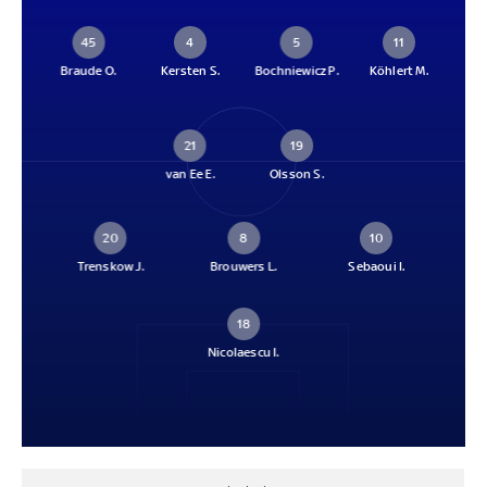
45
4
5
11
Braude O.
Kersten S.
Bochniewicz P.
Köhlert M.
21
19
van Ee E.
Olsson S.
20
8
10
Trenskow J.
Brouwers L.
Sebaoui I.
18
Nicolaescu I.