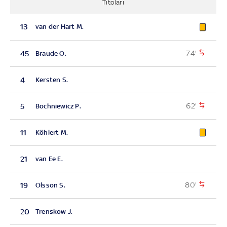
Titolari
13
van der Hart M.
74'
45
Braude O.
4
Kersten S.
62'
5
Bochniewicz P.
11
Köhlert M.
21
van Ee E.
80'
19
Olsson S.
20
Trenskow J.