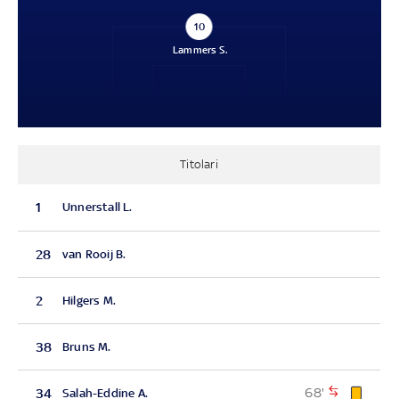
10
Lammers S.
Titolari
1
Unnerstall L.
28
van Rooij B.
2
Hilgers M.
38
Bruns M.
68'
34
Salah-Eddine A.