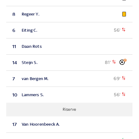
8
Regeer Y.
56'
6
Eiting C.
11
Daan Rots
2
81'
14
Steijn S.
69'
7
van Bergen M.
56'
10
Lammers S.
Riserve
17
Van Hoorenbeeck A.