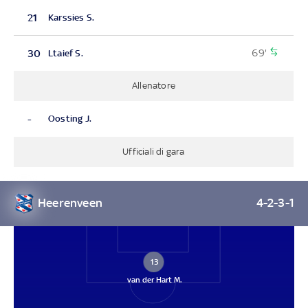
21
Karssies S.
69'
30
Ltaief S.
Allenatore
-
Oosting J.
Ufficiali di gara
Heerenveen
4-2-3-1
13
van der Hart M.