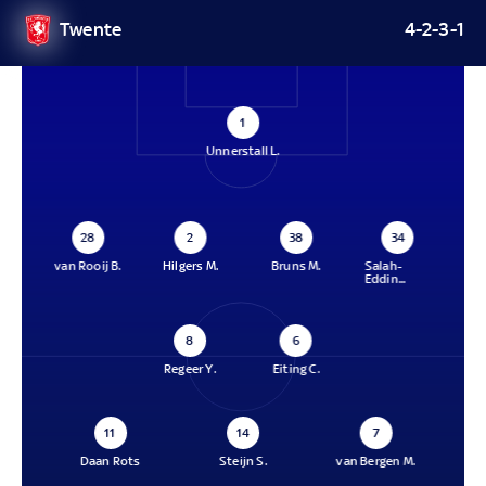
Twente
4-2-3-1
1
Unnerstall L.
28
2
38
34
van Rooij B.
Hilgers M.
Bruns M.
Salah-
Eddin...
8
6
Regeer Y.
Eiting C.
11
14
7
Daan Rots
Steijn S.
van Bergen M.