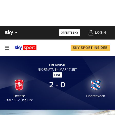
LOGIN
OFFERTE SKY
SKY SPORT INSIDER
EREDIVISIE
GIORNATA 3 - MAR 17 SET
FINE
2 - 0
Twente
Heerenveen
Steijn S. 22' (Rig.), 39'