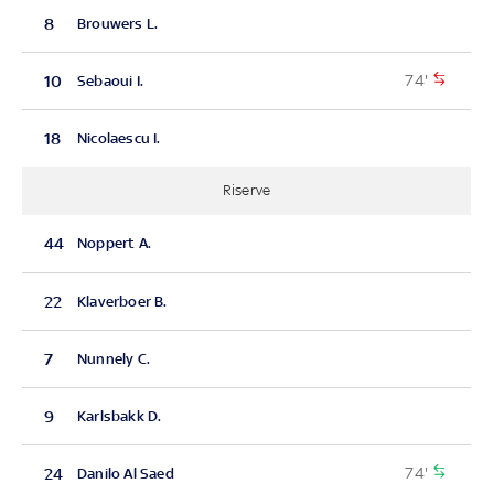
8
Brouwers L.
74'
10
Sebaoui I.
18
Nicolaescu I.
Riserve
44
Noppert A.
22
Klaverboer B.
7
Nunnely C.
9
Karlsbakk D.
74'
24
Danilo Al Saed