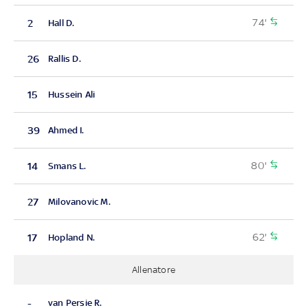
74'
2
Hall D.
26
Rallis D.
15
Hussein Ali
39
Ahmed I.
80'
14
Smans L.
27
Milovanovic M.
62'
17
Hopland N.
Allenatore
-
van Persie R.