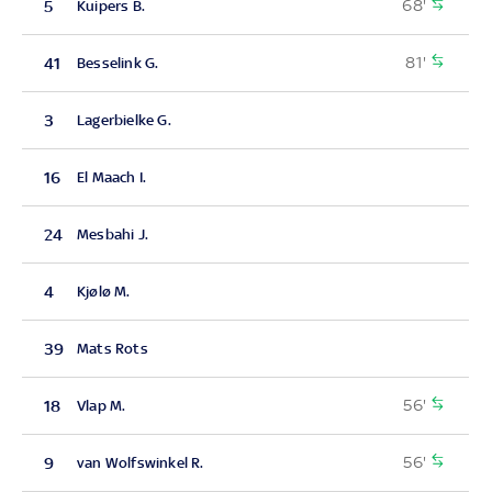
68'
5
Kuipers B.
81'
41
Besselink G.
3
Lagerbielke G.
16
El Maach I.
24
Mesbahi J.
4
Kjølø M.
39
Mats Rots
56'
18
Vlap M.
56'
9
van Wolfswinkel R.