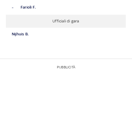
-
Farioli F.
Ufficiali di gara
Nijhuis B.
PUBBLICITÀ