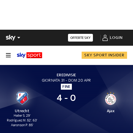
LOGIN
OFFERTE SKY
SKY SPORT INSIDER
EREDIVISIE
GIORNATA 31 - DOM 20 APR
FINE
4 - 0
Utrecht
Ajax
Haller S. 29'
Rodríguez M. 52', 63'
Aaronson P. 85'