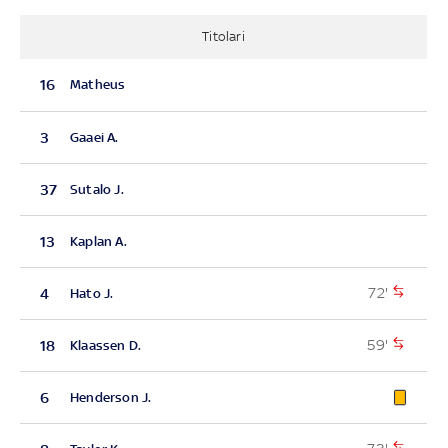
Titolari
16
Matheus
3
Gaaei A.
37
Sutalo J.
13
Kaplan A.
72'
4
Hato J.
59'
18
Klaassen D.
6
Henderson J.