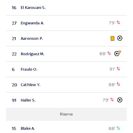
16
El Karouani S.
79'
27
Engwanda A.
21
Aaronson P.
2
88'
22
Rodríguez M.
91'
6
Fraulo O.
88'
20
Cathline Y.
79'
91
Haller S.
Riserve
88'
15
Blake A.