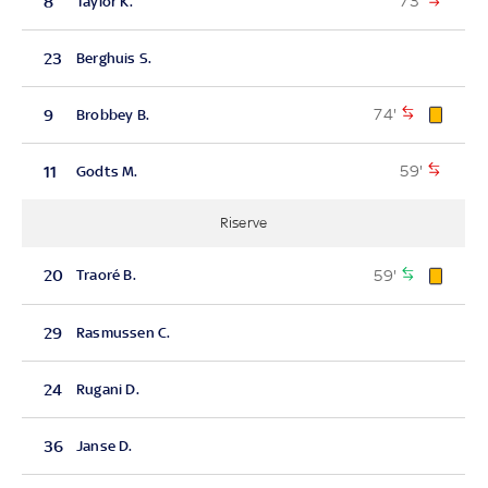
73'
8
Taylor K.
23
Berghuis S.
74'
9
Brobbey B.
59'
11
Godts M.
Riserve
59'
20
Traoré B.
29
Rasmussen C.
24
Rugani D.
36
Janse D.