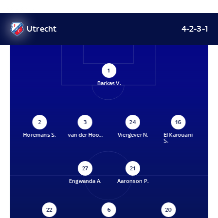
Utrecht
4-2-3-1
1
Barkas V.
2
3
24
16
Horemans S.
van der Hoo...
Viergever N.
El Karouani
S.
27
21
Engwanda A.
Aaronson P.
22
6
20