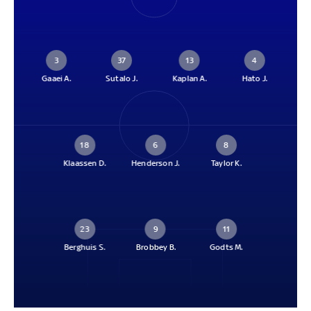
3
37
13
4
Gaaei A.
Sutalo J.
Kaplan A.
Hato J.
18
6
8
Klaassen D.
Henderson J.
Taylor K.
23
9
11
Berghuis S.
Brobbey B.
Godts M.