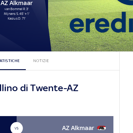
AZ Alkmaar
van Bommel R. 3'
Mijnans S. 45' + 1'
Kasius D. 71'
2 - 3
ATISTICHE
NOTIZIE
llino di Twente-AZ
AZ Alkmaar
VS