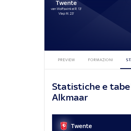
Twente
van Wolfswinkel R. 13'
Vlap M. 23'
PREVIEW
FORMAZIONI
ST
Statistiche e tabe
Alkmaar
Twente