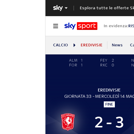
Esplora tutte le offerte S
In evidenza:
RI
CALCIO
EREDIVISIE
News
C
ALM
1
FEY
2
N
FOR
1
RKC
0
EREDIVISIE
GIORNATA 33 - MERCOLEDÌ 14 MA
FINE
2 - 3