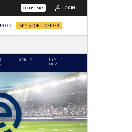
LOGIN
OFFERTE SKY
NUOTO
SKY SPORT INSIDER
1
GAE
1
PSV
4
2
HEE
0
HER
1