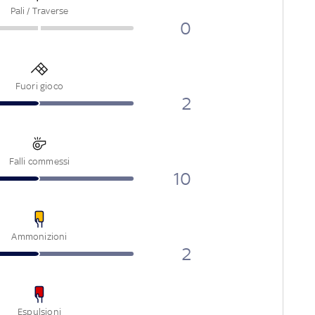
Pali / Traverse
0
Fuori gioco
2
Falli commessi
10
Ammonizioni
2
Espulsioni