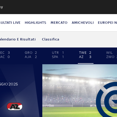
ky
SULTATI LIVE
HIGHLIGHTS
MERCATO
AMICHEVOLI
EUROPEI 
alendario E Risultati
Classifica
EC
3
GRO
2
UTR
1
TWE
2
WIL
NAC
0
AJA
2
SPA
1
AZ
3
ZWO
GGIO 2025