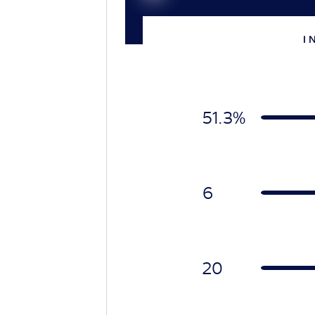
I 
51.3%
6
20