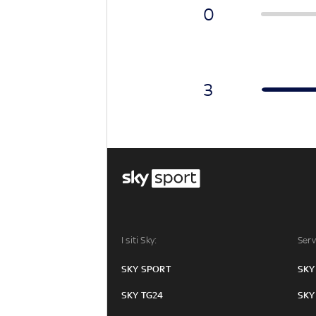
0
3
I siti Sky:
Serv
SKY SPORT
SKY
SKY TG24
SKY