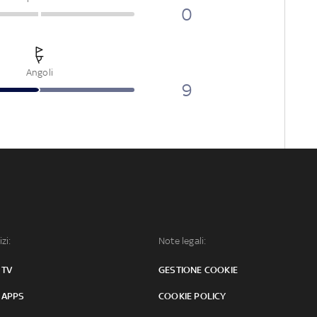
0
Angoli
9
izi:
Note legali:
 TV
GESTIONE COOKIE
 APPS
COOKIE POLICY