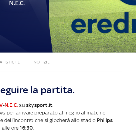
N.E.C.
2 - 0
ATISTICHE
NOTIZIE
eguire la partita.
V
-
N.E.C.
su
skysport.it
.
ews per arrivare preparato al meglio al match e
ve dell’incontro che si giocherà allo stadio
Philips
4
alle ore
16:30
.