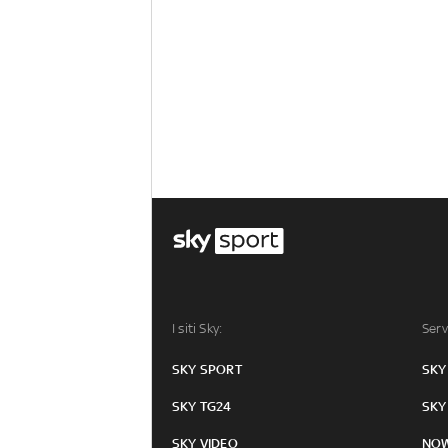
I siti Sky:
Serv
SKY SPORT
SKY
SKY TG24
SKY
SKY VIDEO
NO