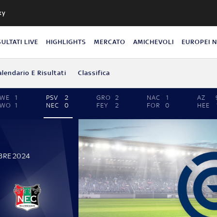
ky
SULTATI LIVE
HIGHLIGHTS
MERCATO
AMICHEVOLI
EUROPEI 
alendario E Risultati
Classifica
TWE
1
PSV
2
GRO
2
NAC
1
AZ
ZWO
1
NEC
0
FEY
2
FOR
0
HEE
BRE 2024