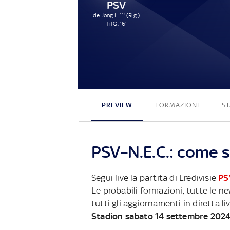
PSV
de Jong L. 11' (Rig.)
Til G. 16'
PREVIEW
FORMAZIONI
ST
PSV–N.E.C.: come s
Segui live la partita di Eredivisie
PS
Le probabili formazioni, tutte le n
tutti gli aggiornamenti in diretta li
Stadion sabato 14 settembre 202