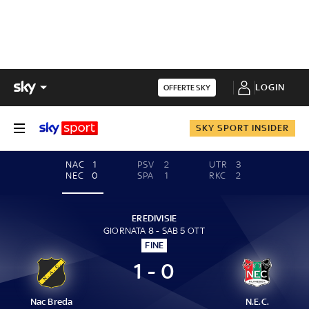
LOGIN
OFFERTE SKY
SKY SPORT INSIDER
NAC
1
PSV
2
UTR
3
NEC
0
SPA
1
RKC
2
EREDIVISIE
GIORNATA 8 - SAB 5 OTT
FINE
1 - 0
Nac Breda
N.E.C.