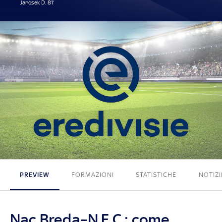
Janosek D. 81'
1 - 0
PREVIEW
FORMAZIONI
STATISTICHE
NOTIZI
Nac Breda–N.E.C.: come