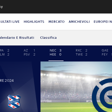
ky
SULTATI LIVE
HIGHLIGHTS
MERCATO
AMICHEVOLI
EUROPEI 
alendario E Risultati
Classifica
PA
2
AZ
1
NEC
3
RKC
2
GAE
ALM
2
PSV
2
HEE
0
TWE
2
FEY
BRE 2024