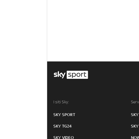
I siti Sky:
Serv
SKY SPORT
SKY
SKY TG24
SKY
SKY VIDEO
NO