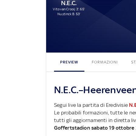
N.E.C.
Vito van Crooij 3', 65'
Nuytinck B. 53'
PREVIEW
FORMAZIONI
ST
N.E.C.–Heerenveen:
Segui live la partita di Eredivisie
N.E
Le probabili formazioni, tutte le n
tutti gli aggiornamenti in diretta li
Goffertstadion sabato 19 ottobre