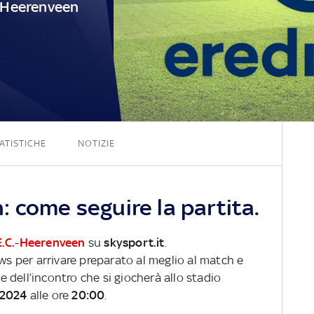
Heerenveen
3 - 0
ATISTICHE
NOTIZIE
 come seguire la partita.
.C.
-
Heerenveen
su
skysport.it
.
ews per arrivare preparato al meglio al match e
ve dell’incontro che si giocherà allo stadio
 2024
alle ore
20:00
.