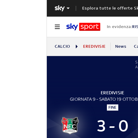
Esplora tutte le offerte S
In evidenza:
RI
CALCIO
EREDIVISIE
News
C
S
EREDIVISIE
GIORNATA 9 - SABATO 19 OTTO
FINE
3 - 0