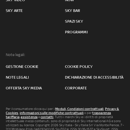
SKY ARTE
SKY BAR
SPAZI SKY
PROGRAMMI
Note legali:
GESTIONE COOKIE
COOKIE POLICY
NOTE LEGALI
DICHIARAZIONE DI ACCESSIBILITÀ
OFFERTA SKY MEDIA
CORPORATE
Per il consumatore clicca qui per i
Moduli, Condizioni contrattuali
,
Privacy &
Cookies
,
informazioni sulle modifiche contrattuali
o per
trasparenza
tariffaria
,
assistenza
e
contatti
. Tutti i marchi Sky e i diritti di proprietà
intellettuale in essi contenuti, sono di proprietà di Sky international AG e sono
utilizzati su licenza. Copyright 2026 Sky Italia - Sky Italia Srl Via Monte Penice, 7 -
20138 Milano P.IVA 04619241005. SkyTG24: ISSN 3035-1537 e SkySport: ISSN