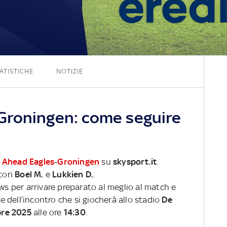
1 - 1
ATISTICHE
NOTIZIE
Groningen: come seguire
 Ahead Eagles
-
Groningen
su
skysport.it
.
tori
Boel M.
e
Lukkien D.
.
ews per arrivare preparato al meglio al match e
ve dell’incontro che si giocherà allo stadio
De
bre 2025
alle ore
14:30
.