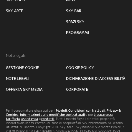
SKY ARTE
SKY BAR
SPAZI SKY
PROGRAMMI
Note legali:
GESTIONE COOKIE
COOKIE POLICY
NOTE LEGALI
DICHIARAZIONE DI ACCESSIBILITÀ
OFFERTA SKY MEDIA
CORPORATE
Per il consumatore clicca qui per i
Moduli, Condizioni contrattuali
,
Privacy &
Cookies
,
informazioni sulle modifiche contrattuali
o per
trasparenza
tariffaria
,
assistenza
e
contatti
. Tutti i marchi Sky e i diritti di proprietà
intellettuale in essi contenuti, sono di proprietà di Sky international AG e sono
utilizzati su licenza. Copyright 2026 Sky Italia - Sky Italia Srl Via Monte Penice, 7 -
20138 Milano P.IVA 04619241005. SkyTG24: ISSN 3035-1537 e SkySport: ISSN