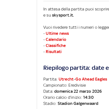
In attesa della partita puoi scopri
e su
skysport.it.
Vuoi rivedere tutti i numeri o legge
-
Ultime news
-
Calendario
-
Classifiche
-
Risultati
Riepilogo partita: date e 
Partita:
Utrecht
–
Go Ahead Eagles
Campionato: Eredivisie
Data:
domenica 22 marzo 2026
Orario calcio d’inizio:
14:30
Stadio:
Stadion Galgenwaard