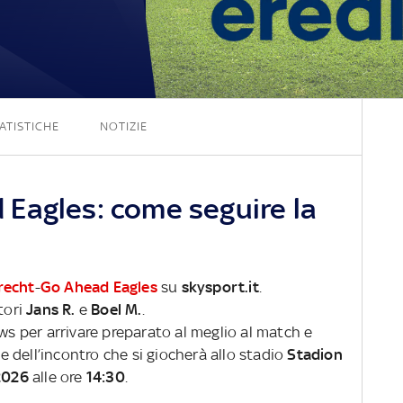
2 - 0
ATISTICHE
NOTIZIE
Eagles: come seguire la
recht
-
Go Ahead Eagles
su
skysport.it
.
tori
Jans R.
e
Boel M.
.
ews per arrivare preparato al meglio al match e
ve dell’incontro che si giocherà allo stadio
Stadion
2026
alle ore
14:30
.