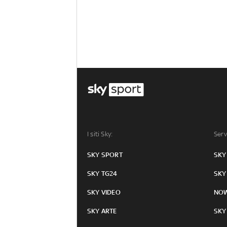
I siti Sky:
Serv
SKY SPORT
SKY
SKY TG24
SKY
SKY VIDEO
NO
SKY ARTE
SKY