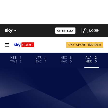
LOGIN
OFFERTE SKY
SKY SPORT INSIDER
HEE
1
UTR
4
NEC
3
AJA
2
TWE
2
EXC
1
NAC
0
HER
0