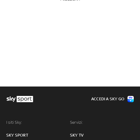
ACCEDI A SKY GO
I siti Sky:
Servizi:
SKY SPORT
SKY TV