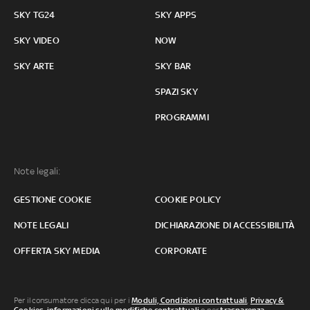
SKY TG24
SKY APPS
SKY VIDEO
NOW
SKY ARTE
SKY BAR
SPAZI SKY
PROGRAMMI
Note legali:
GESTIONE COOKIE
COOKIE POLICY
NOTE LEGALI
DICHIARAZIONE DI ACCESSIBILITÀ
OFFERTA SKY MEDIA
CORPORATE
Per il consumatore clicca qui per i
Moduli, Condizioni contrattuali
,
Privacy &
Cookies
,
informazioni sulle modifiche contrattuali
o per
trasparenza