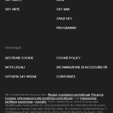
SKY ARTE
SKY BAR
SPAZI SKY
PROGRAMMI
Note legali:
GESTIONE COOKIE
COOKIE POLICY
NOTE LEGALI
DICHIARAZIONE DI ACCESSIBILITÀ
OFFERTA SKY MEDIA
CORPORATE
Per il consumatore clicca qui per i
Moduli, Condizioni contrattuali
,
Privacy &
Cookies
,
informazioni sulle modifiche contrattuali
o per
trasparenza
tariffaria
,
assistenza
e
contatti
. Tutti i marchi Sky e i diritti di proprietà
intellettuale in essi contenuti, sono di proprietà di Sky international AG e sono
utilizzati su licenza. Copyright 2026 Sky Italia - Sky Italia Srl Via Monte Penice, 7 -
20138 Milano P.IVA 04619241005. SkyTG24: ISSN 3035-1537 e SkySport: ISSN