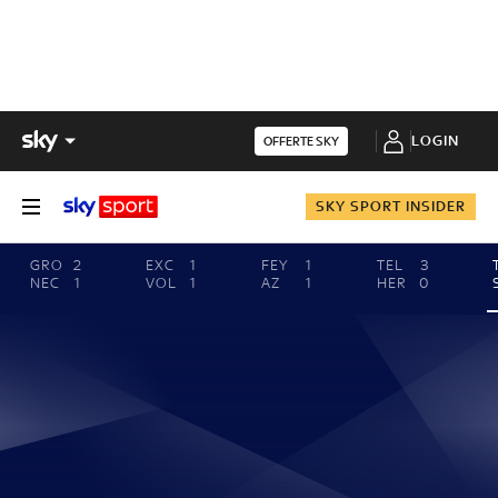
LOGIN
OFFERTE SKY
SKY SPORT INSIDER
GRO
2
EXC
1
FEY
1
TEL
3
NEC
1
VOL
1
AZ
1
HER
0