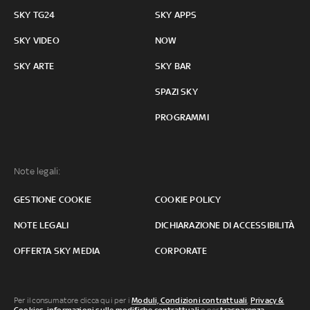
SKY TG24
SKY APPS
SKY VIDEO
NOW
SKY ARTE
SKY BAR
SPAZI SKY
PROGRAMMI
Note legali:
GESTIONE COOKIE
COOKIE POLICY
NOTE LEGALI
DICHIARAZIONE DI ACCESSIBILITÀ
OFFERTA SKY MEDIA
CORPORATE
Per il consumatore clicca qui per i
Moduli, Condizioni contrattuali
,
Privacy &
Cookies
,
informazioni sulle modifiche contrattuali
o per
trasparenza