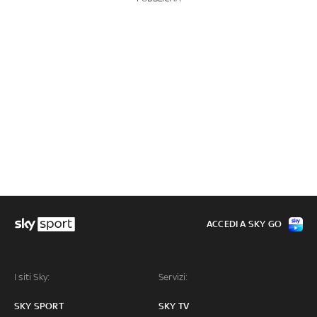
ACCEDI A SKY GO
I siti Sky:
Servizi:
SKY SPORT
SKY TV