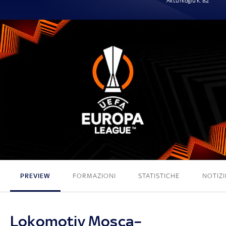
Aktürkoglu K. 82'
0 - 1
PREVIEW
FORMAZIONI
STATISTICHE
NOTIZI
Lokomotiv Mosca–