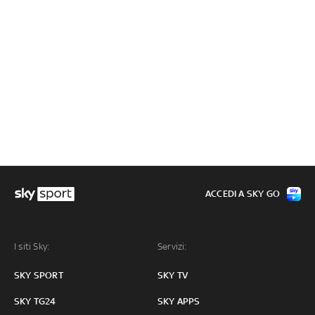
ACCEDI A SKY GO
I siti Sky:
Servizi:
SKY SPORT
SKY TV
SKY TG24
SKY APPS