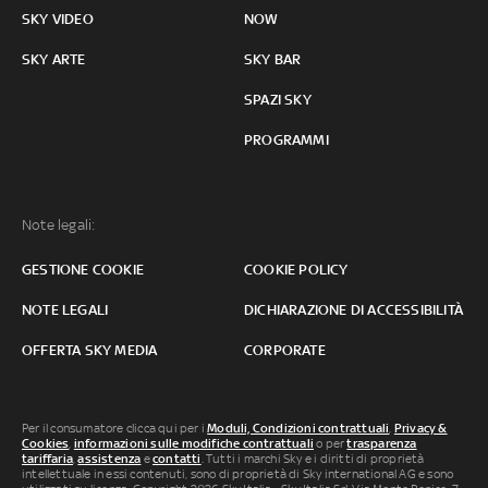
SKY VIDEO
NOW
SKY ARTE
SKY BAR
SPAZI SKY
PROGRAMMI
Note legali:
GESTIONE COOKIE
COOKIE POLICY
NOTE LEGALI
DICHIARAZIONE DI ACCESSIBILITÀ
OFFERTA SKY MEDIA
CORPORATE
Per il consumatore clicca qui per i
Moduli, Condizioni contrattuali
,
Privacy &
Cookies
,
informazioni sulle modifiche contrattuali
o per
trasparenza
tariffaria
,
assistenza
e
contatti
. Tutti i marchi Sky e i diritti di proprietà
intellettuale in essi contenuti, sono di proprietà di Sky international AG e sono