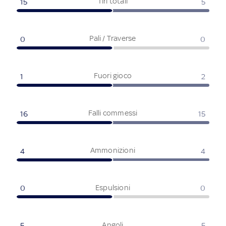
Tiri totali
15
5
Pali / Traverse
0
0
Fuori gioco
1
2
Falli commessi
16
15
Ammonizioni
4
4
Espulsioni
0
0
Angoli
5
5