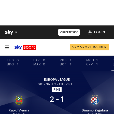
LOGIN
OFFERTE SKY
SKY SPORT INSIDER
LUD
0
LAZ
0
RBB
1
MCH
1
BRG
1
MAR
0
B04
1
CRV
1
EUROPA LEAGUE
GIORNATA 3 - GIO 21 OTT
FINE
2 - 1
Rapid Vienna
Dinamo Zagabria