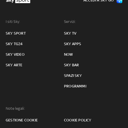
ACCEDI A SKY GO
I siti Sky:
Servizi:
SKY SPORT
SKY TV
SKY TG24
SKY APPS
SKY VIDEO
NOW
SKY ARTE
SKY BAR
SPAZI SKY
PROGRAMMI
Note legali:
GESTIONE COOKIE
COOKIE POLICY