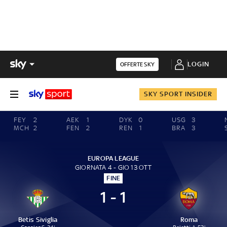
LOGIN
OFFERTE SKY
SKY SPORT INSIDER
FEY
2
AEK
1
DYK
0
USG
3
MCH
2
FEN
2
REN
1
BRA
3
EUROPA LEAGUE
GIORNATA 4 - GIO 13 OTT
FINE
1 - 1
Betis Siviglia
Roma