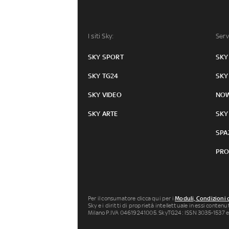
I siti Sky:
Serv
SKY SPORT
SKY
SKY TG24
SKY
SKY VIDEO
NO
SKY ARTE
SKY
SPA
PRO
Per il consumatore clicca qui per i
Moduli, Condizioni 
Sky e i diritti di proprietà intellettuale in essi conten
Milano P.IVA 04619241005. SkyTG24: ISSN 3035-1537 e