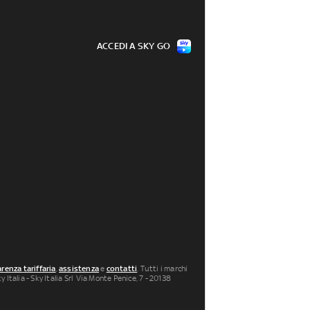
ACCEDI A SKY GO
renza tariffaria
,
assistenza
e
contatti
. Tutti i marchi
 Italia - Sky Italia Srl Via Monte Penice, 7 - 20138