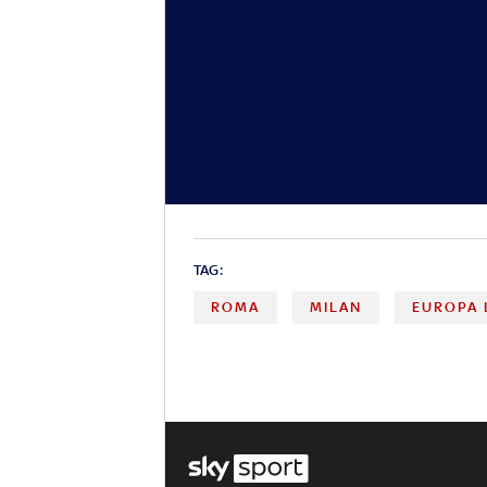
TAG:
ROMA
MILAN
EUROPA 