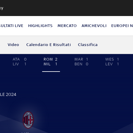
ky
SULTATI LIVE
HIGHLIGHTS
MERCATO
AMICHEVOLI
EUROPEI 
s
Video
Calendario E Risultati
Classifica
ATA
0
ROM
2
MAR
1
WES
1
LIV
1
MIL
1
BEN
0
LEV
1
ILE 2024