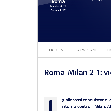
Roma
Tot: 3-1
Mancini G. 12'
Dybala P. 22'
PREVIEW
FORMAZIONI
LI
Roma-Milan 2-1: vi
I
giallorossi conquistano l
ritorno contro il Milan. 