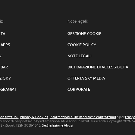
izi:
Note legali:
 TV
GESTIONE COOKIE
 APPS
COOKIE POLICY
W
NOTE LEGALI
 BAR
DICHIARAZIONE DI ACCESSIBILITÀ
ZI SKY
OFFERTA SKY MEDIA
GRAMMI
CORPORATE
contrattuali
,
Privacy & Cookies
,
informazioni sulle modifiche contrattuali
o per
traspa
uti, sono di proprietà di Sky international AG e sono utilizzati su licenza. Copyright 2026 Sky
 SkySport: ISSN 3035-1545.
Segnalazione Abusi