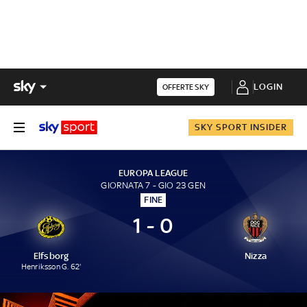
LOGIN
OFFERTE SKY
SKY SPORT INSIDER
EUROPA LEAGUE
GIORNATA 7 - GIO 23 GEN
FINE
1 - 0
Elfsborg
Nizza
Henriksson G. 62'