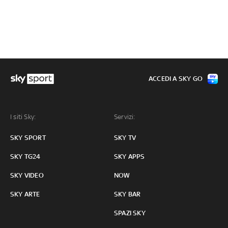
ACCEDI A SKY GO
I siti Sky:
Servizi:
SKY SPORT
SKY TV
SKY TG24
SKY APPS
SKY VIDEO
NOW
SKY ARTE
SKY BAR
SPAZI SKY