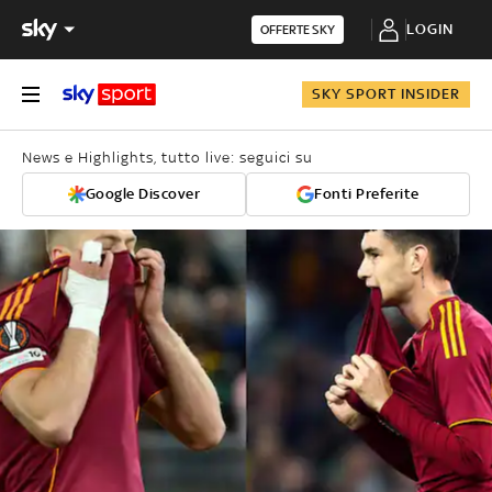
LOGIN
OFFERTE SKY
SKY SPORT INSIDER
News e Highlights, tutto live: seguici su
Google Discover
Fonti Preferite