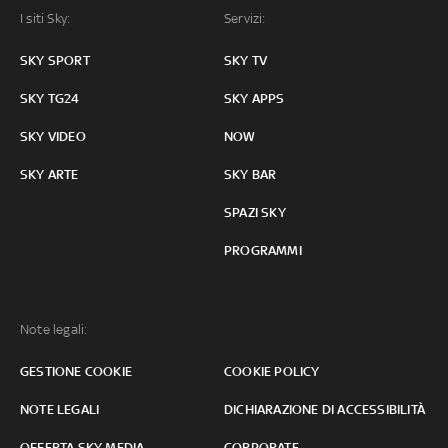
I siti Sky:
Servizi:
SKY SPORT
SKY TV
SKY TG24
SKY APPS
SKY VIDEO
NOW
SKY ARTE
SKY BAR
SPAZI SKY
PROGRAMMI
Note legali:
GESTIONE COOKIE
COOKIE POLICY
NOTE LEGALI
DICHIARAZIONE DI ACCESSIBILITÀ
OFFERTA SKY MEDIA
CORPORATE