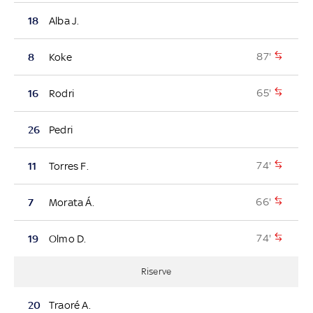
18
Alba J.
87'
8
Koke
65'
16
Rodri
26
Pedri
74'
11
Torres F.
66'
7
Morata Á.
74'
19
Olmo D.
Riserve
20
Traoré A.