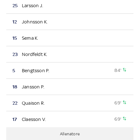
25
Larsson J.
12
Johnsson K.
15
Sema K.
23
Nordfeldt K.
84'
5
Bengtsson P.
18
Jansson P.
69'
22
Quaison R.
69'
17
Claesson V.
Allenatore