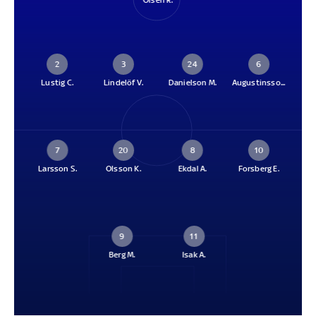
Olsen R.
2
3
24
6
Lustig C.
Lindelöf V.
Danielson M.
Augustinsso...
7
20
8
10
Larsson S.
Olsson K.
Ekdal A.
Forsberg E.
9
11
Berg M.
Isak A.