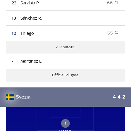
66'
22
Sarabia P.
13
Sánchez R.
65'
10
Thiago
Allenatore
-
Martínez L.
Ufficiali di gara
Svezia
4-4-2
1