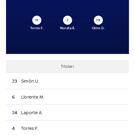
11
7
19
Torres F.
Morata Á.
Olmo D.
Titolari
23
Simón U.
6
Llorente M.
24
Laporte A.
4
Torres P.