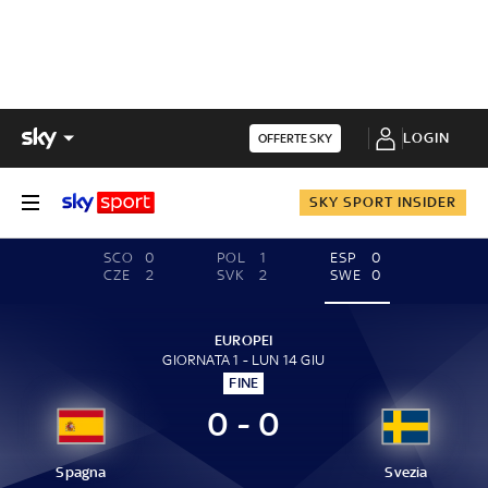
LOGIN
OFFERTE SKY
SKY SPORT INSIDER
SCO
0
POL
1
ESP
0
CZE
2
SVK
2
SWE
0
EUROPEI
GIORNATA 1 - LUN 14 GIU
FINE
0 - 0
Spagna
Svezia