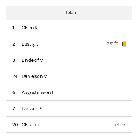
Titolari
1
Olsen R.
75'
2
Lustig C.
3
Lindelöf V.
24
Danielson M.
6
Augustinsson L.
7
Larsson S.
84'
20
Olsson K.