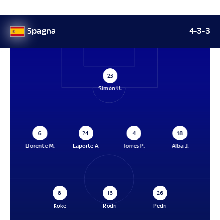
Spagna
4-3-3
23
Simón U.
6
24
4
18
Llorente M.
Laporte A.
Torres P.
Alba J.
8
16
26
Koke
Rodri
Pedri