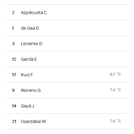
2
Azpilicueta C.
1
de Gea D.
3
Llorente D.
12
García E.
87'
17
Ruiz F.
74'
9
Moreno G.
14
Gayà J.
74'
21
Oyarzabal M.