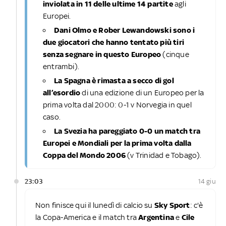
inviolata in 11 delle ultime 14 partite
agli
Europei.
Dani Olmo e Rober Lewandowski sono i
due giocatori che hanno tentato più tiri
senza segnare in questo Europeo
(cinque
entrambi).
La Spagna è rimasta a secco di gol
all’esordio
di una edizione di un Europeo per la
prima volta dal 2000: 0-1 v Norvegia in quel
caso.
La Svezia ha pareggiato 0-0 un match tra
Europei e Mondiali per la prima volta dalla
Coppa del Mondo 2006
(v Trinidad e Tobago).
23:03
14 giu
Non finisce qui il lunedì di calcio su
Sky Sport
: c'è
la Copa-America e il match tra
Argentina
e
Cile