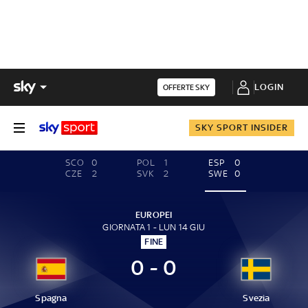
LOGIN
OFFERTE SKY
SKY SPORT INSIDER
SCO
0
POL
1
ESP
0
CZE
2
SVK
2
SWE
0
EUROPEI
GIORNATA 1 - LUN 14 GIU
FINE
0 - 0
Spagna
Svezia