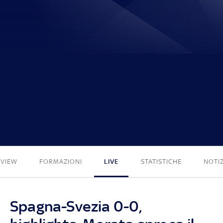
0 - 0
EVIEW
FORMAZIONI
LIVE
STATISTICHE
NOTIZ
Spagna-Svezia 0-0,