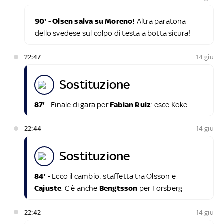
90'
-
Olsen salva su Moreno!
Altra paratona
dello svedese sul colpo di testa a botta sicura!
22:47
14 giu
sostituzione
87'
- Finale di gara per
Fabian Ruiz
: esce Koke
22:44
14 giu
sostituzione
84'
- Ecco il cambio: staffetta tra Olsson e
Cajuste
. C'è anche
Bengtsson
per Forsberg
22:42
14 giu