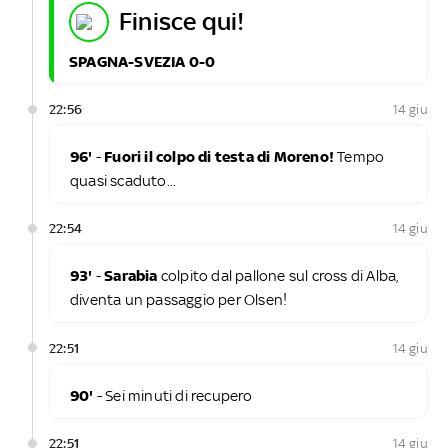
finisce qui!
SPAGNA-SVEZIA 0-0
22:56
14 giu
96'
-
Fuori il colpo di testa di Moreno!
Tempo
quasi scaduto...
22:54
14 giu
93'
-
Sarabia
colpito dal pallone sul cross di Alba,
diventa un passaggio per Olsen!
22:51
14 giu
90'
- Sei minuti di recupero
22:51
14 giu