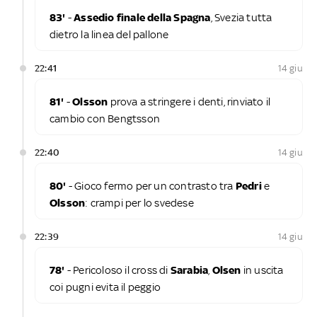
83'
-
Assedio finale della Spagna
, Svezia tutta
dietro la linea del pallone
22:41
14 giu
81'
-
Olsson
prova a stringere i denti, rinviato il
cambio con Bengtsson
22:40
14 giu
80'
- Gioco fermo per un contrasto tra
Pedri
e
Olsson
: crampi per lo svedese
22:39
14 giu
78'
- Pericoloso il cross di
Sarabia
,
Olsen
in uscita
coi pugni evita il peggio