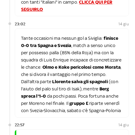
con tanti "italiani" in campo.
CLICCA QUI PER
SEGUIRLO
23:02
14 giu
Tante occasioni ma nessun gol a Siviglia:
finisce
0-0 tra Spagna e Svezia
, match a senso unico
per possesso palla (85% della Roja) ma con la
squadra di Luis Enrique incapace di concretizzare
le chance:
Olmo e Koke pericolosi come Morata
,
che si divora il vantaggio nel primo tempo.
Dall'altra parte
Llorente salva gli spagnoli
(con
l'aiuto del palo sul tiro di Isak), mentre
Berg
spreca l'1-0
da pochi passi. Poca fortuna anche
per Moreno nel finale. Il
gruppo E
riparte venerdì
con Svezia-Slovacchia, sabato c'è Spagna-Polonia
22:57
14 giu