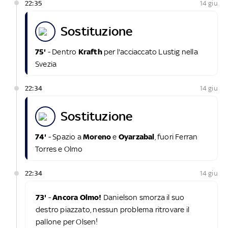
22:35
14 giu
sostituzione
75'
- Dentro
Krafth
per l'acciaccato Lustig nella
Svezia
22:34
14 giu
sostituzione
74'
- Spazio a
Moreno
e
Oyarzabal
, fuori Ferran
Torres e Olmo
22:34
14 giu
73'
-
Ancora Olmo!
Danielson smorza il suo
destro piazzato, nessun problema ritrovare il
pallone per Olsen!