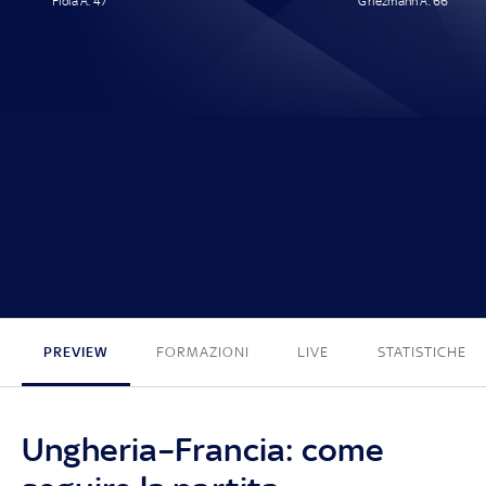
Fiola A. 47'
Griezmann A. 66'
1 - 1
PREVIEW
FORMAZIONI
LIVE
STATISTICHE
Ungheria–Francia: come