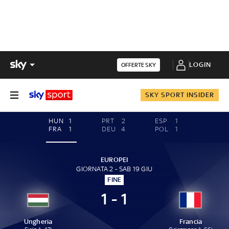
LOGIN
OFFERTE SKY
SKY SPORT INSIDER
HUN
1
PRT
2
ESP
1
FRA
1
DEU
4
POL
1
EUROPEI
GIORNATA 2 - SAB 19 GIU
FINE
1 - 1
Ungheria
Francia