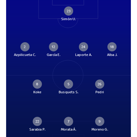
23
Simón U.
2
12
24
18
Azpilicueta C.
García E.
Laporte A.
Alba J.
8
5
26
Koke
Busquets S.
Pedri
22
7
9
Sarabia P.
Morata Á.
Moreno G.