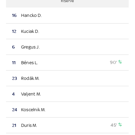
Riserve
16
Hancko D.
12
Kuciak D.
6
Gregus J.
90'
11
Bénes L.
23
Rodák M.
4
Valjent M.
24
Koscelnik M.
45'
21
Duris M.