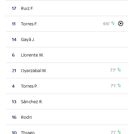
17
Ruiz F.
66'
11
Torres F.
14
Gayà J.
6
Llorente M.
77'
21
Oyarzabal M.
71'
4
Torres P.
13
Sánchez R.
16
Rodri
71'
10
Thiago