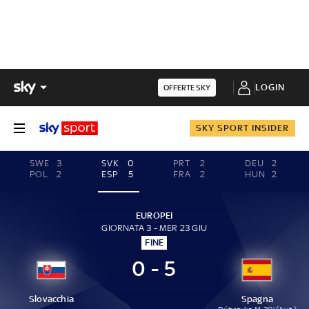
LOGIN
OFFERTE SKY
SKY SPORT INSIDER
SWE
3
SVK
0
PRT
2
DEU
2
POL
2
ESP
5
FRA
2
HUN
2
EUROPEI
GIORNATA 3 - MER 23 GIU
FINE
0 - 5
Slovacchia
Spagna