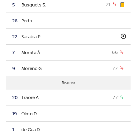
71'
5
Busquets S.
26
Pedri
22
Sarabia P.
66'
7
Morata Á.
77'
9
Moreno G.
Riserve
77'
20
Traoré A.
19
Olmo D.
1
de Gea D.