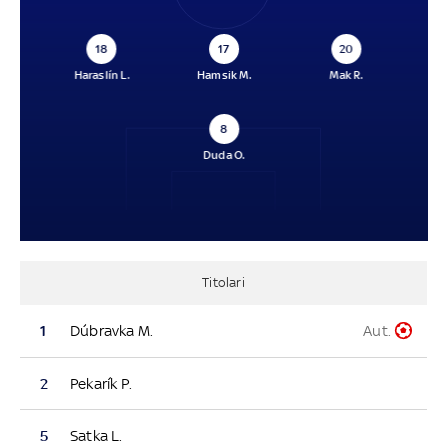
18
17
20
Haraslín L.
Hamsik M.
Mak R.
8
Duda O.
Titolari
Aut.
1
Dúbravka M.
2
Pekarík P.
5
Satka L.