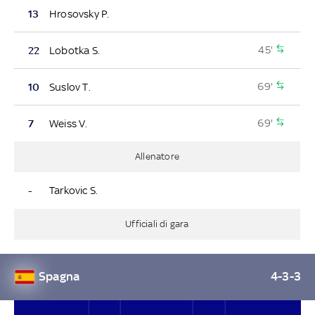
13
Hrosovsky P.
45'
22
Lobotka S.
69'
10
Suslov T.
69'
7
Weiss V.
Allenatore
-
Tarkovic S.
Ufficiali di gara
Spagna
4-3-3