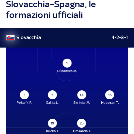
Slovacchia–Spagna, le
formazioni ufficiali
Slovacchia
4-2-3-1
1
Dúbravka M.
2
5
14
15
Pekarík P.
Satka L.
Skriniar M.
Hubocan T.
19
25
Kucka J.
Hromada J.