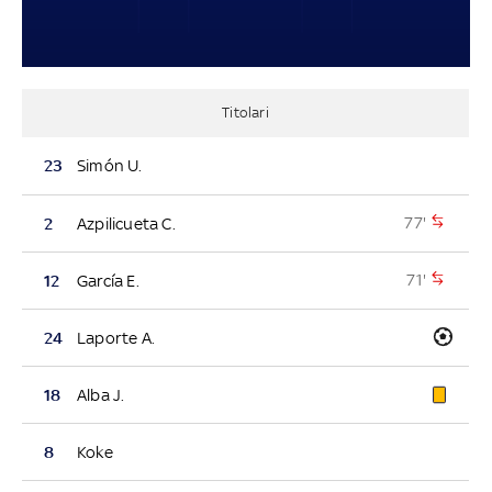
Titolari
23
Simón U.
77'
2
Azpilicueta C.
71'
12
García E.
24
Laporte A.
18
Alba J.
8
Koke