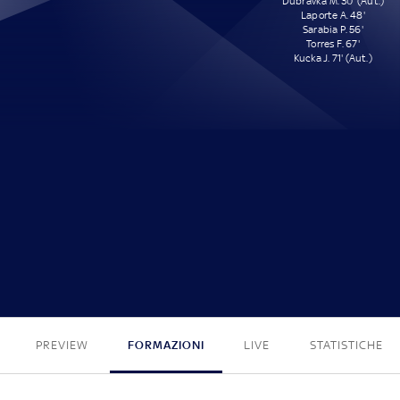
Dúbravka M. 30' (Aut.)
Laporte A. 48'
Sarabia P. 56'
Torres F. 67'
Kucka J. 71' (Aut.)
0 - 5
PREVIEW
FORMAZIONI
LIVE
STATISTICHE