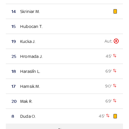
14
Skriniar M.
15
Hubocan T.
Aut.
19
Kucka J.
45'
25
Hromada J.
69'
18
Haraslín L.
90'
17
Hamsik M.
69'
20
Mak R.
45'
8
Duda O.