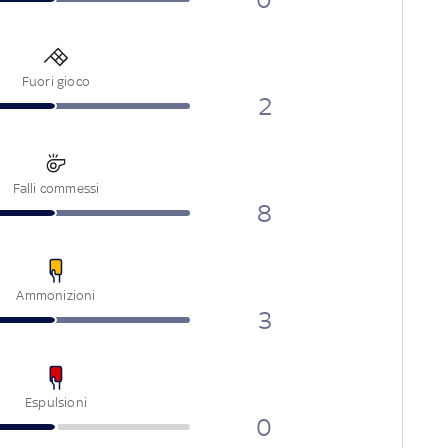
Fuori gioco
2
Falli commessi
8
Ammonizioni
3
Espulsioni
0