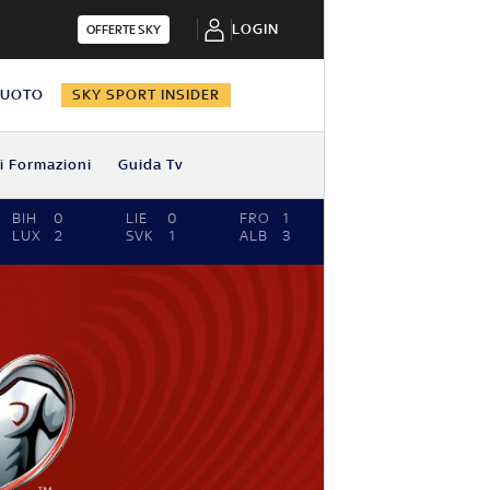
LOGIN
OFFERTE SKY
NUOTO
SKY SPORT INSIDER
i Formazioni
Guida Tv
BIH
0
LIE
0
FRO
1
MDA
3
LUX
2
SVK
1
ALB
3
POL
2