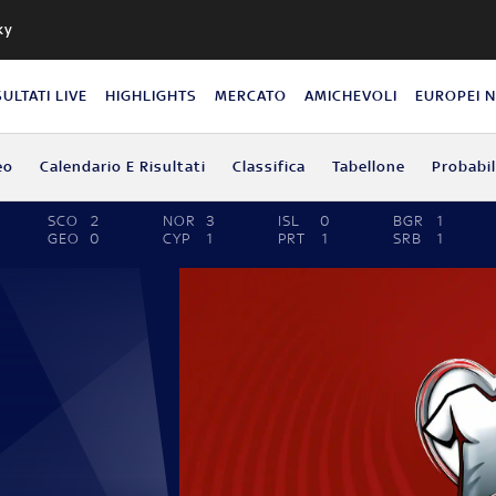
ky
SULTATI LIVE
HIGHLIGHTS
MERCATO
AMICHEVOLI
EUROPEI 
eo
Calendario E Risultati
Classifica
Tabellone
Probabil
SCO
2
NOR
3
ISL
0
BGR
1
GEO
0
CYP
1
PRT
1
SRB
1