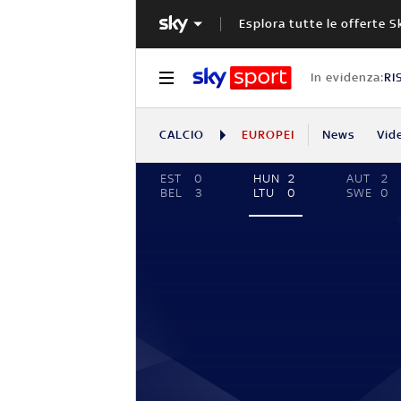
Esplora tutte le offerte S
In evidenza:
RI
CALCIO
EUROPEI
News
Vid
EST
0
HUN
2
AUT
2
BEL
3
LTU
0
SWE
0