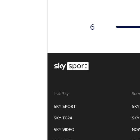
6
I siti Sky:
Serv
SKY SPORT
SKY
SKY TG24
SKY
SKY VIDEO
NO