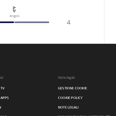
Angoli
4
izi:
Note legali:
 TV
GESTIONE COOKIE
 APPS
COOKIE POLICY
W
NOTE LEGALI