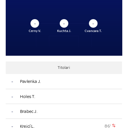
–
–
–
Cerny V.
Kuchta J.
Cvancara T.
Titolari
-
Pavlenka J.
-
Holes T.
-
Brabec J.
86'
-
Krejcí L.