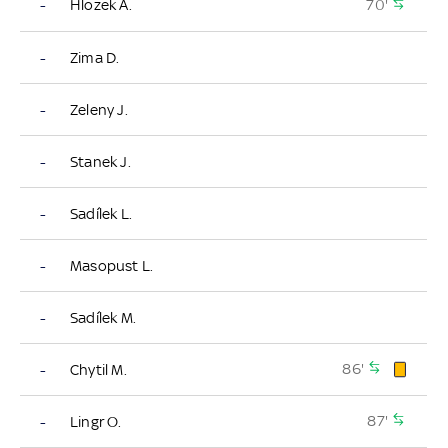
70'
-
Hlozek A.
-
Zima D.
-
Zeleny J.
-
Stanek J.
-
Sadílek L.
-
Masopust L.
-
Sadílek M.
86'
-
Chytil M.
87'
-
Lingr O.