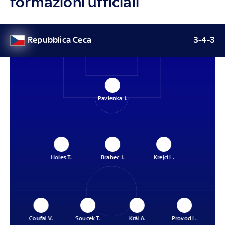
formazioni ufficiali
Repubblica Ceca
3-4-3
–
Pavlenka J.
–
–
–
Holes T.
Brabec J.
Krejcí L.
–
–
–
–
Coufal V.
Soucek T.
Král A.
Provod L.