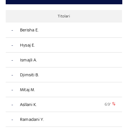
Titolari
-
Berisha E.
-
Hysaj E.
-
Ismajli A.
-
Djimsiti B.
-
Mitaj M.
69'
-
Asllani K.
-
Ramadani Y.