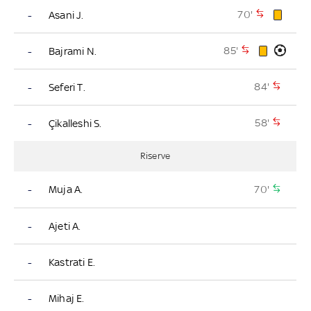
70'
-
Asani J.
85'
-
Bajrami N.
84'
-
Seferi T.
58'
-
Çikalleshi S.
Riserve
70'
-
Muja A.
-
Ajeti A.
-
Kastrati E.
-
Mihaj E.