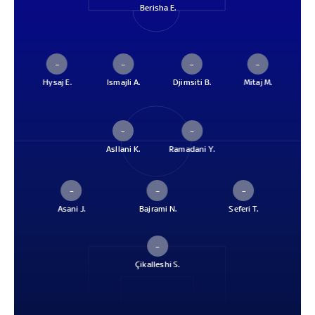
Berisha E.
–
–
–
–
Hysaj E.
Ismajli A.
Djimsiti B.
Mitaj M.
–
–
Asllani K.
Ramadani Y.
–
–
–
Asani J.
Bajrami N.
Seferi T.
–
Çikalleshi S.