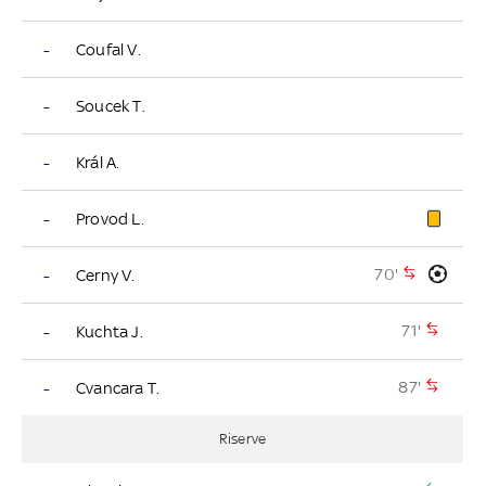
-
Coufal V.
-
Soucek T.
-
Král A.
-
Provod L.
70'
-
Cerny V.
71'
-
Kuchta J.
87'
-
Cvancara T.
Riserve