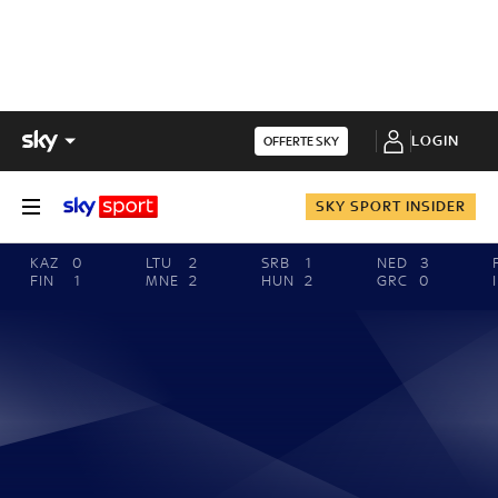
LOGIN
OFFERTE SKY
SKY SPORT INSIDER
KAZ
0
LTU
2
SRB
1
NED
3
FIN
1
MNE
2
HUN
2
GRC
0