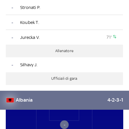
-
Stronati P.
-
Koubek T.
71'
-
Jurecka V.
Allenatore
-
Silhavy J.
Ufficiali di gara
Albania
4-2-3-1
–