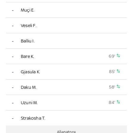
-
Muçi E.
-
Veseli F.
-
Balliu I.
69'
-
Bare K.
85'
-
Gjasula K.
58'
-
Daku M.
84'
-
Uzuni M.
-
Strakosha T.
Allenatore