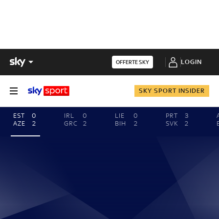
LOGIN
OFFERTE SKY
SKY SPORT INSIDER
EST
0
IRL
0
LIE
0
PRT
3
AZE
2
GRC
2
BIH
2
SVK
2