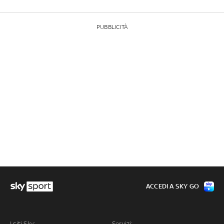
PUBBLICITÀ
ACCEDI A SKY GO
I siti Sky:
Servizi: