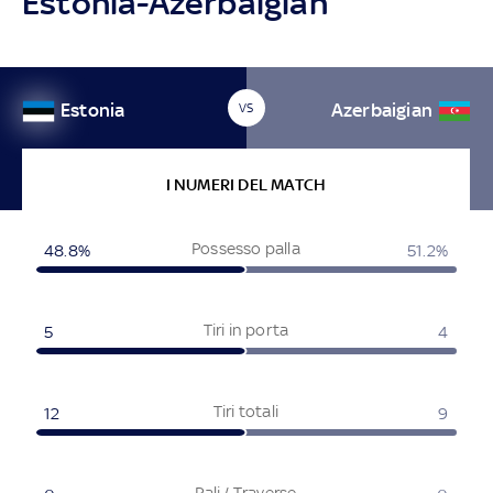
Estonia-Azerbaigian
Estonia
Azerbaigian
VS
I NUMERI DEL MATCH
Possesso palla
48.8%
51.2%
Tiri in porta
5
4
Tiri totali
12
9
Pali / Traverse