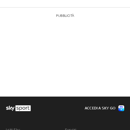
PUBBLICITÀ
ACCEDI A SKY GO
I siti Sky:
Servizi: