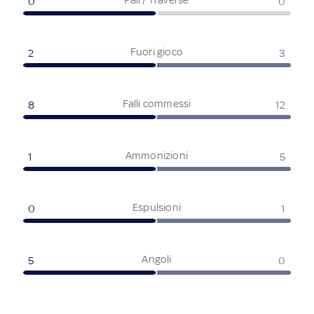
0
0
Fuori gioco
2
3
Falli commessi
8
12
Ammonizioni
1
5
Espulsioni
0
1
Angoli
5
0