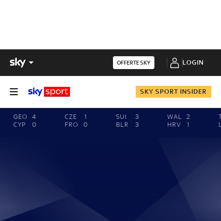
LOGIN
OFFERTE SKY
SKY SPORT INSIDER
GEO
4
CZE
1
SUI
3
WAL
2
CYP
0
FRO
0
BLR
3
HRV
1