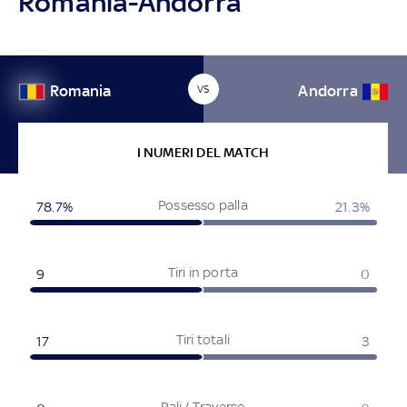
Romania-Andorra
Romania
Andorra
VS
I NUMERI DEL MATCH
Possesso palla
78.7%
21.3%
Tiri in porta
9
0
Tiri totali
17
3
Pali / Traverse