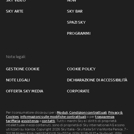
SKY VIDEO
NOW
SKY ARTE
SKY BAR
SPAZI SKY
PROGRAMMI
Note legali:
GESTIONE COOKIE
COOKIE POLICY
NOTE LEGALI
DICHIARAZIONE DI ACCESSIBILITÀ
OFFERTA SKY MEDIA
CORPORATE
Per il consumatore clicca qui per i
Moduli, Condizioni contrattuali
,
Privacy &
Cookies
,
informazioni sulle modifiche contrattuali
o per
trasparenza
tariffaria
,
assistenza
e
contatti
. Tutti i marchi Sky e i diritti di proprietà
intellettuale in essi contenuti, sono di proprietà di Sky international AG e sono
utilizzati su licenza. Copyright 2026 Sky Italia - Sky Italia Srl Via Monte Penice, 7 -
20138 Milano P.IVA 04619241005. SkyTG24: ISSN 3035-1537 e SkySport: ISSN