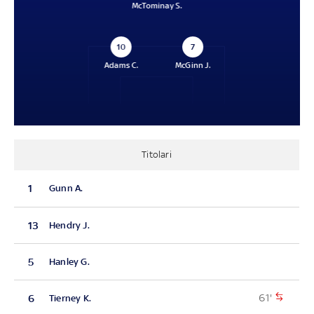
McTominay S.
10
7
Adams C.
McGinn J.
Titolari
1
Gunn A.
13
Hendry J.
5
Hanley G.
61'
6
Tierney K.