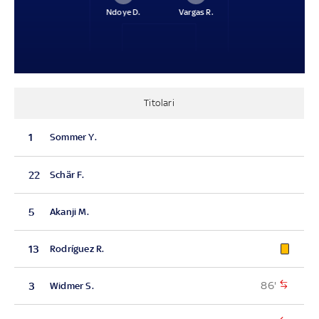
Ndoye D.
Vargas R.
Titolari
1
Sommer Y.
22
Schär F.
5
Akanji M.
13
Rodríguez R.
86'
3
Widmer S.