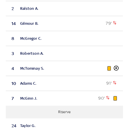
2
Ralston A.
79'
14
Gilmour B.
8
McGregor C.
3
Robertson A.
4
McTominay S.
91'
10
Adams C.
90'
7
McGinn J.
Riserve
24
Taylor G.