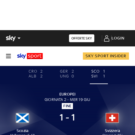
LOGIN
OFFERTE SKY
SKY SPORT INSIDER
CRO
2
GER
2
SCO
1
ALB
2
UNG
0
SVI
1
EUROPEI
GIORNATA 2 - MER 19 GIU
FINE
1 - 1
Scozia
Svizzera