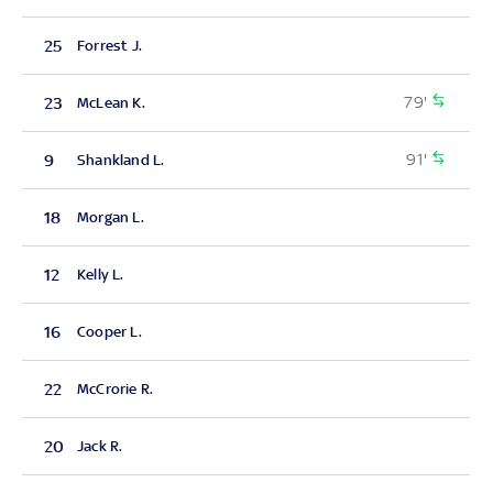
25
Forrest J.
79'
23
McLean K.
91'
9
Shankland L.
18
Morgan L.
12
Kelly L.
16
Cooper L.
22
McCrorie R.
20
Jack R.