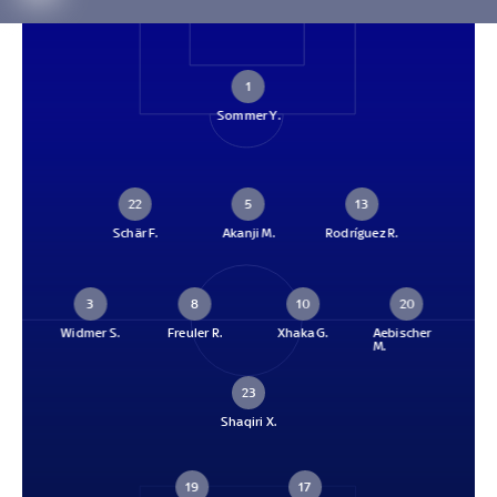
1
Sommer Y.
22
5
13
Schär F.
Akanji M.
Rodríguez R.
3
8
10
20
Widmer S.
Freuler R.
Xhaka G.
Aebischer
M.
23
Shaqiri X.
19
17