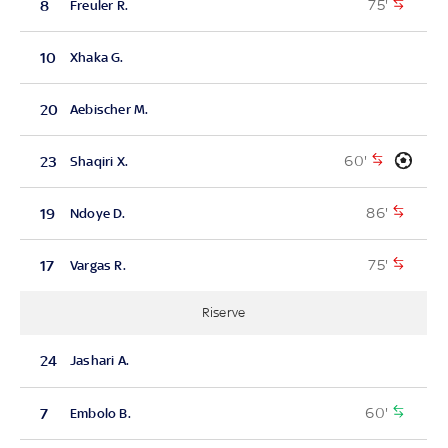
75'
8
Freuler R.
10
Xhaka G.
20
Aebischer M.
60'
23
Shaqiri X.
86'
19
Ndoye D.
75'
17
Vargas R.
Riserve
24
Jashari A.
60'
7
Embolo B.