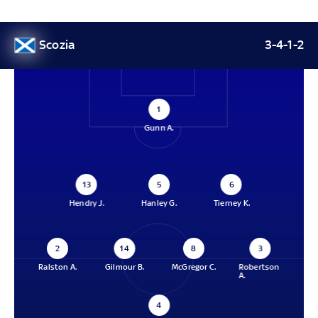
Scozia
3-4-1-2
1
Gunn A.
13
5
6
Hendry J.
Hanley G.
Tierney K.
2
14
8
3
Ralston A.
Gilmour B.
McGregor C.
Robertson
A.
4