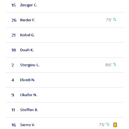
15
Zesiger C.
75'
26
Rieder F.
21
Kobel G.
18
Duah K.
86'
2
Stergiou L.
4
Elvedi N.
9
Okafor N.
11
Steffen R.
75'
16
Sierro V.