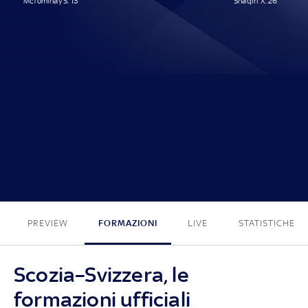
McTominay S. 13'
Shaqiri X. 26'
1 - 1
PREVIEW
FORMAZIONI
LIVE
STATISTICHE
Scozia–Svizzera, le
formazioni ufficiali