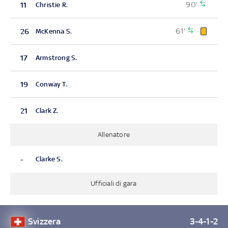
90'
11
Christie R.
61'
26
McKenna S.
17
Armstrong S.
19
Conway T.
21
Clark Z.
Allenatore
-
Clarke S.
Ufficiali di gara
Svizzera
3-4-1-2