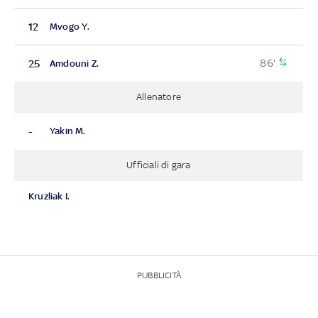
12
Mvogo Y.
86'
25
Amdouni Z.
Allenatore
-
Yakin M.
Ufficiali di gara
Kruzliak I.
PUBBLICITÀ